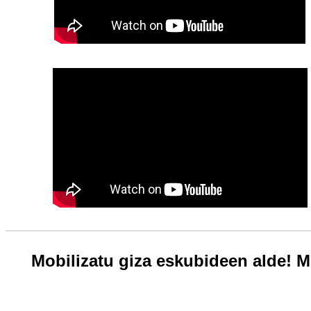
Mobilizatu giza eskubideen alde! M