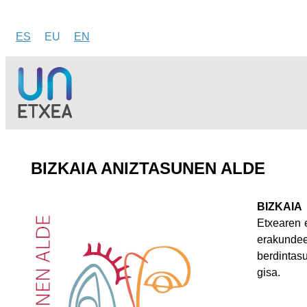
ES
EU
EN
BIZKAIA ANIZTASUNEN ALDE
BIZKAIA
Etxearen 
erakundee
berdintasu
gisa.