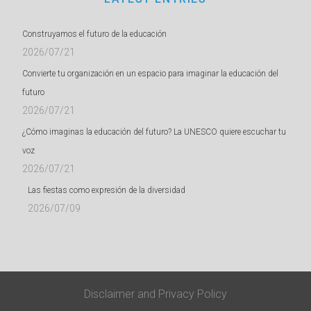
Construyamos el futuro de la educación
2026/07/21
Convierte tu organización en un espacio para imaginar la educación del
futuro
2026/07/21
¿Cómo imaginas la educación del futuro? La UNESCO quiere escuchar tu
voz
2026/07/21
Las fiestas como expresión de la diversidad
2026/07/09
Disclaimer
and
Privacy Policy