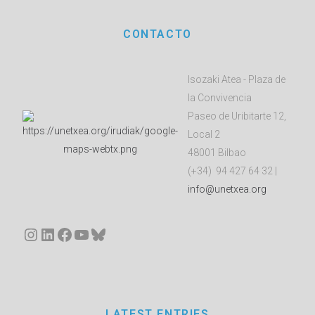
CONTACTO
Isozaki Atea - Plaza de
la Convivencia
Paseo de Uribitarte 12,
Local 2
48001 Bilbao
(+34) 94 427 64 32 |
info@unetxea.org
Instagram
LinkedIn
Facebook
YouTube
Bluesky
LATEST ENTRIES