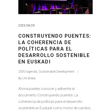
2025/04/29
CONSTRUYENDO PUENTES:
LA COHERENCIA DE
POLÍTICAS PARA EL
DESARROLLO SOSTENIBLE
EN EUSKADI
2030 agenda
,
Sustainable Development
By
UN Etxea
Ahora puedes conocer y adherirte al
documento Construyendo puentes: La
coherencia de políticas para el desarrollo
sostenible en Euskadi como motor de cambio,