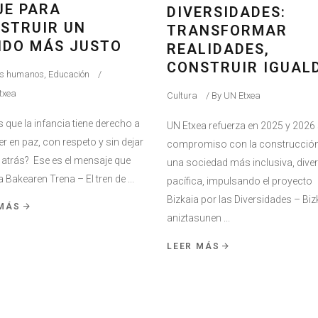
JE PARA
DIVERSIDADES:
STRUIR UN
TRANSFORMAR
DO MÁS JUSTO
REALIDADES,
CONSTRUIR IGUAL
os humanos
,
Educación
txea
Cultura
By
UN Etxea
 que la infancia tiene derecho a
UN Etxea refuerza en 2025 y 2026
r en paz, con respeto y sin dejar
compromiso con la construcción
 atrás? Ese es el mensaje que
una sociedad más inclusiva, dive
 Bakearen Trena – El tren de
pacífica, impulsando el proyecto
Bizkaia por las Diversidades – Biz
 MÁS
aniztasunen
LEER MÁS