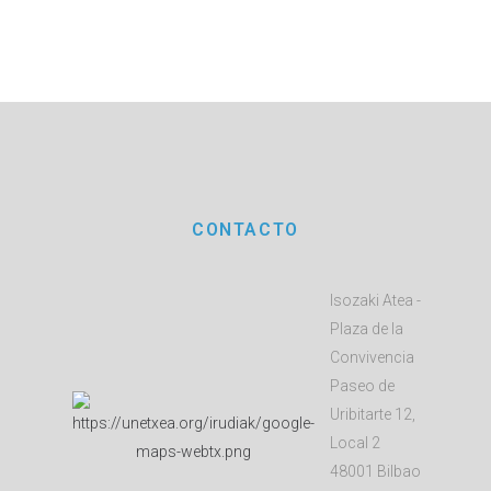
CONTACTO
Isozaki Atea -
Plaza de la
Convivencia
Paseo de
Uribitarte 12,
Local 2
48001 Bilbao