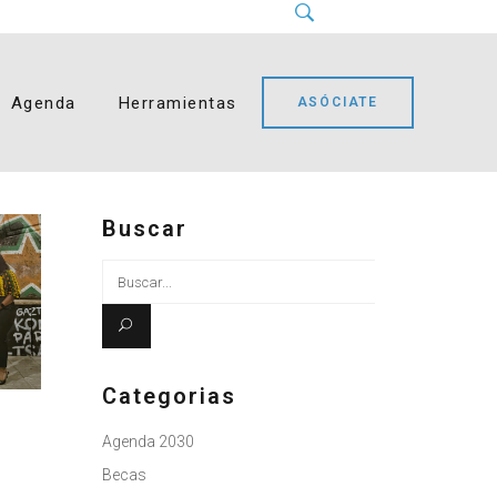
Instagram
LinkedIn
Facebook
YouTube
Bluesky
Agenda
Herramientas
ASÓCIATE
Buscar
Busque:
Categorias
Agenda 2030
Becas