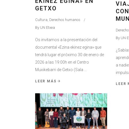
EKINEZ EGINA» EN
VIA
GETXO
CON
MUN
Cultura
,
Derechos humanos
By
UN Etxea
Derech
By
UN E
Os invitamos a la presentación del
documental «Ezina ekinez egina» que
¿Sabías
tendrá lugar el próximo 30 de enero de
aprende
2026 a las 19:00h en el Centro
a nadie
Muxikebarri de Getxo (Sala
impulsa
LEER MÁS
LEER