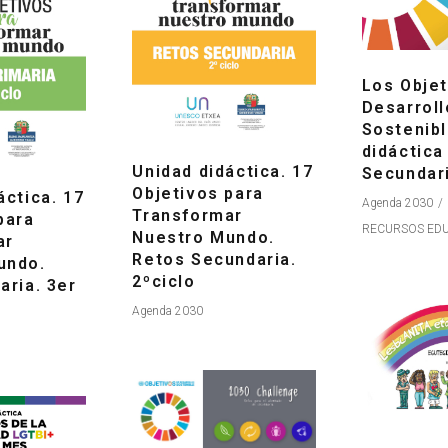
Los Objet
Desarroll
Sostenibl
didáctica
Unidad didáctica. 17
Secundar
Objetivos para
áctica. 17
Agenda 2030
Transformar
para
RECURSOS EDU
Nuestro Mundo.
ar
Retos Secundaria.
undo.
2ºciclo
aria. 3er
Agenda 2030