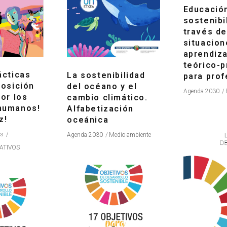
Educación
sostenibi
través de
situacion
aprendiza
teórico-p
ácticas
La sostenibilidad
para pro
posición
del océano y el
Agenda 2030
por los
cambio climático.
humanos!
Alfabetización
z!
oceánica
os
Agenda 2030
Medio ambiente
ATIVOS