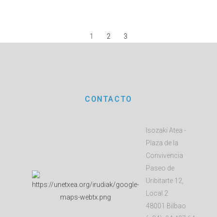
1
2
3
CONTACTO
Isozaki Atea -
Plaza de la
Convivencia
Paseo de
Uribitarte 12,
Local 2
48001 Bilbao