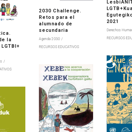
LesbiANI
LGTB+Kuad
2030 Challenge.
Egutegik
Retos para el
2021
alumnado de
secundaria
Derechos Huma
tica.
RECURSOS EDU
Agenda 2030
de la
 LGTBI+
RECURSOS EDUCATIVOS
s
os
ATIVOS