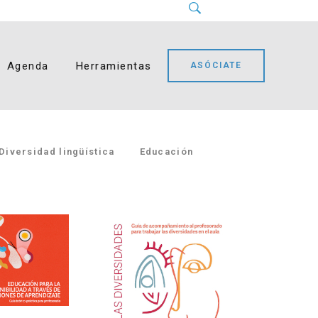
Instagram
LinkedIn
Facebook
YouTube
Bluesky
Agenda
Herramientas
ASÓCIATE
Diversidad lingüística
Educación