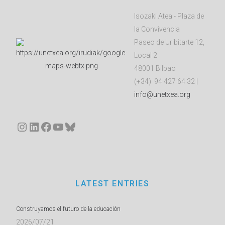
Isozaki Atea - Plaza de
la Convivencia
Paseo de Uribitarte 12,
Local 2
48001 Bilbao
(+34) 94 427 64 32 |
info@unetxea.org
Instagram
LinkedIn
Facebook
YouTube
Bluesky
LATEST ENTRIES
Construyamos el futuro de la educación
2026/07/21