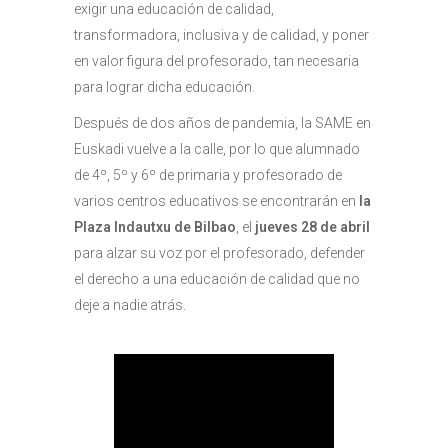
exigir una educación de calidad,
transformadora, inclusiva y de calidad, y poner
en valor figura del profesorado, tan necesaria
para lograr dicha educación.
Después de dos años de pandemia, la SAME en
Euskadi vuelve a la calle, por lo que alumnado
de 4º, 5º y 6º de primaria y profesorado de
varios centros educativos se encontrarán en
la
Plaza Indautxu de Bilbao
, el
jueves 28 de abril
para alzar su voz por el profesorado, defender
el derecho a una educación de calidad que no
deje a nadie atrás.