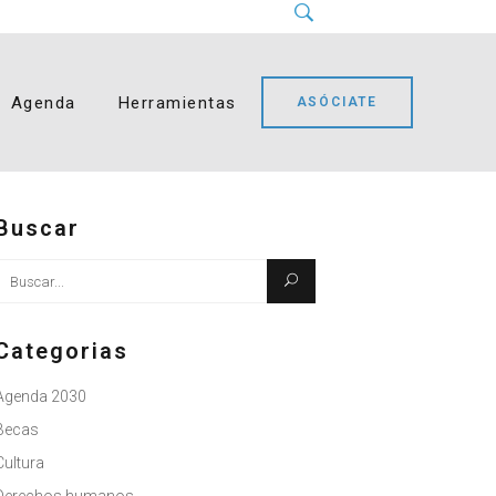
Instagram
LinkedIn
Facebook
YouTube
Bluesky
Agenda
Herramientas
ASÓCIATE
Buscar
Busque:
Categorias
Agenda 2030
Becas
Cultura