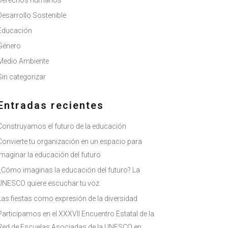
Derechos humanos
Desarrollo Sostenible
Educación
Género
Medio Ambiente
Sin categorizar
Entradas recientes
Construyamos el futuro de la educación
Convierte tu organización en un espacio para
imaginar la educación del futuro
¿Cómo imaginas la educación del futuro? La
UNESCO quiere escuchar tu voz
Las fiestas como expresión de la diversidad
Participamos en el XXXVII Encuentro Estatal de la
Red de Escuelas Asociadas de la UNESCO en