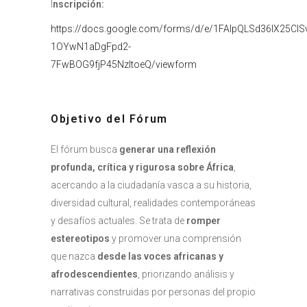
I
nscripción:
https://docs.google.com/forms/d/e/1FAIpQLSd36lX25ClSv
1OYwN1aDgFpd2-
7FwBOG9fjP45NzItoeQ/viewform
Objetivo del Fórum
El fórum busca
generar una reflexión
profunda, crítica y rigurosa sobre África
,
acercando a la ciudadanía vasca a su historia,
diversidad cultural, realidades contemporáneas
y desafíos actuales. Se trata de
romper
estereotipos
y promover una comprensión
que nazca
desde las voces africanas y
afrodescendientes
, priorizando análisis y
narrativas construidas por personas del propio