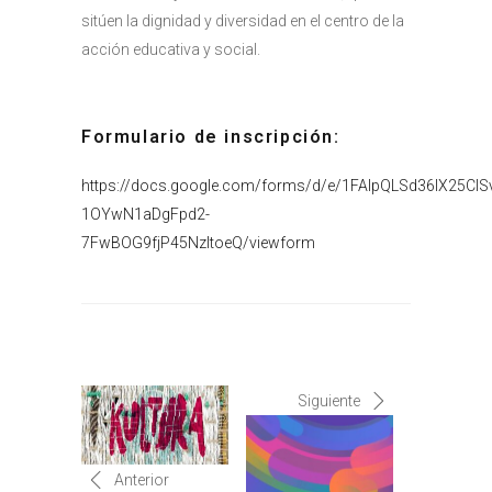
sitúen la dignidad y diversidad en el centro de la
acción educativa y social.
Formulario de inscripción:
https://docs.google.com/forms/d/e/1FAIpQLSd36lX25ClSv
1OYwN1aDgFpd2-
7FwBOG9fjP45NzItoeQ/viewform
Siguiente
Anterior