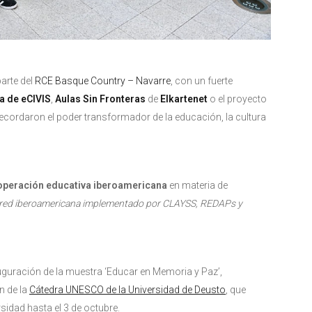
arte del
RCE Basque Country – Navarre
, con un fuerte
a de eCIVIS
,
Aulas Sin Fronteras
de
Elkartenet
o el proyecto
recordaron el poder transformador de la educación, la cultura
operación educativa iberoamericana
en materia de
a red iberoamericana implementado por CLAYSS, REDAPs y
auguración de la muestra ‘Educar en Memoria y Paz’,
n de la
Cátedra UNESCO de la Universidad de Deusto
, que
sidad hasta el 3 de octubre.