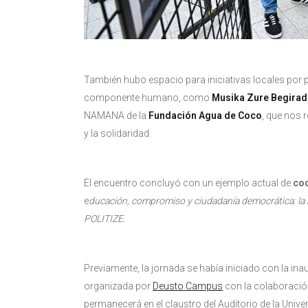
También hubo espacio para iniciativas locales por p
componente humano, como
Musika Zure Begirad
NAMANA de la
Fundación Agua de Coco
, que nos 
y la solidaridad.
El encuentro concluyó con un ejemplo actual de
co
e
ducación, compromiso y ciudadanía democrática: l
POLITIZE.
Previamente, la jornada se había iniciado con la in
organizada por
Deusto Campus
con la colaboració
permanecerá en el claustro del Auditorio de la Univer