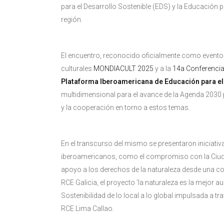
para el Desarrollo Sostenible (EDS) y la Educación 
región.
El encuentro, reconocido oficialmente como evento 
culturales
MONDIACULT 2025
y a la
14a Conferencia
Plataforma Iberoamericana de Educación para el 
multidimensional para el avance de la Agenda 2030 p
y la cooperación en torno a estos temas.
En el transcurso del mismo se presentaron iniciati
iberoamericanos, como el compromiso con la Ciudad
apoyo a los derechos de la naturaleza desde una com
RCE Galicia, el proyecto ‘la naturaleza es la mejor a
Sostenibilidad de lo local a lo global impulsada a tr
RCE Lima Callao.