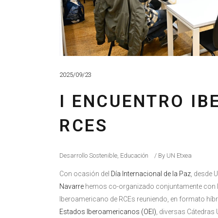
2025/09/23
I ENCUENTRO I
RCES
Desarrollo Sostenible
,
Educación
By
UN Etxea
Con ocasión del
Día Internacional de la Paz
, desde 
Navarre
hemos co-organizado conjuntamente con 
Iberoamericano de RCEs reuniendo, en formato híbri
Estados Iberoamericanos (OEI)
, diversas Cátedra