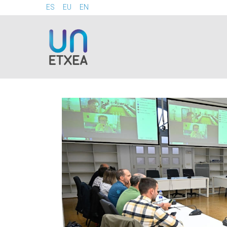
ES
EU
EN