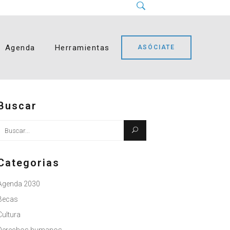
Instagram
LinkedIn
Facebook
YouTube
Bluesky
Agenda
Herramientas
ASÓCIATE
Buscar
Busque:
Categorias
Agenda 2030
Becas
Cultura