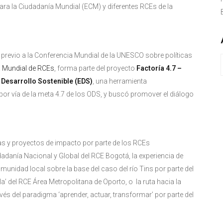
para la Ciudadanía Mundial (ECM) y diferentes RCEs de la
previo a la Conferencia Mundial de la UNESCO sobre políticas
 Mundial de RCEs
, forma parte del proyecto
Factoría 4.7 –
Desarrollo Sostenible (EDS)
, una herramienta
or vía de la meta 4.7 de los ODS, y buscó promover el diálogo
vas y proyectos de impacto por parte de los RCEs
anía Nacional y Global del RCE Bogotá, la experiencia de
unidad local sobre la base del caso del río Tins por parte del
ula’ del RCE Área Metropolitana de Oporto, o la ruta hacia la
avés del paradigma ‘aprender, actuar, transformar’ por parte del