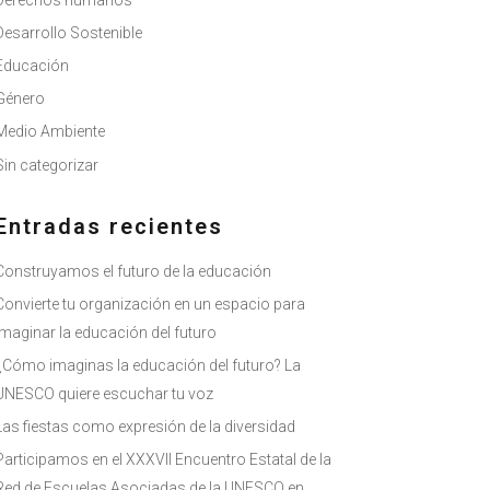
Derechos humanos
Desarrollo Sostenible
Educación
Género
Medio Ambiente
Sin categorizar
Entradas recientes
Construyamos el futuro de la educación
Convierte tu organización en un espacio para
imaginar la educación del futuro
¿Cómo imaginas la educación del futuro? La
UNESCO quiere escuchar tu voz
Las fiestas como expresión de la diversidad
Participamos en el XXXVII Encuentro Estatal de la
Red de Escuelas Asociadas de la UNESCO en