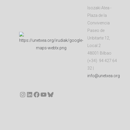
Isozaki Atea -
Plaza de la
Convivencia
Paseo de
Uribitarte 12,
Local 2
48001 Bilbao
(+34) 94 427 64
32 |
info@unetxea.org
Instagram
LinkedIn
Facebook
YouTube
Bluesky