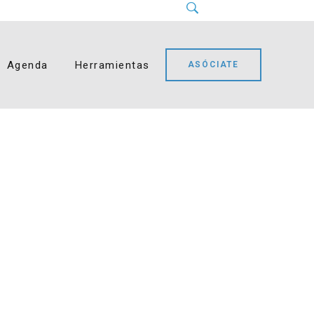
Instagram
LinkedIn
Facebook
YouTube
Bluesky
Agenda
Herramientas
ASÓCIATE