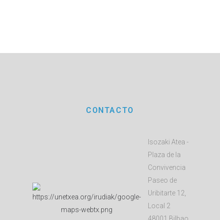
CONTACTO
Isozaki Atea -
Plaza de la
Convivencia
Paseo de
Uribitarte 12,
Local 2
48001 Bilbao