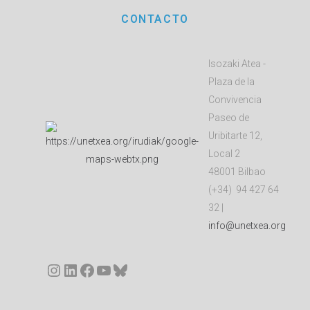
CONTACTO
Isozaki Atea -
Plaza de la
Convivencia
Paseo de
Uribitarte 12,
Local 2
48001 Bilbao
(+34) 94 427 64
32 |
info@unetxea.org
Instagram
LinkedIn
Facebook
YouTube
Bluesky