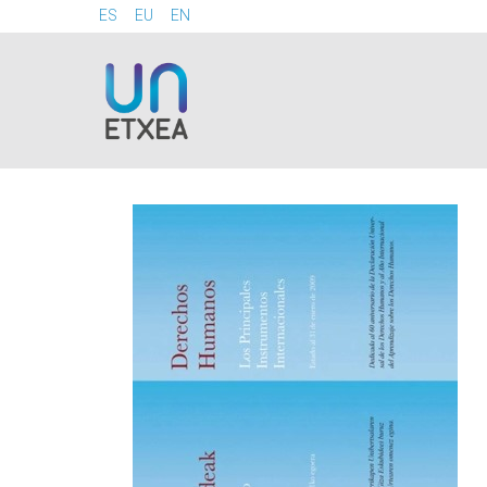
ES
EU
EN