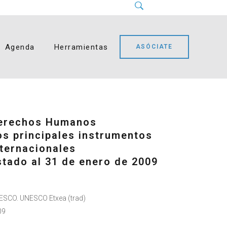
Instagram
LinkedIn
Facebook
YouTube
Bluesky
Agenda
Herramientas
ASÓCIATE
erechos Humanos
os principales instrumentos
nternacionales
stado al 31 de enero de 2009
ESCO. UNESCO Etxea (trad)
09