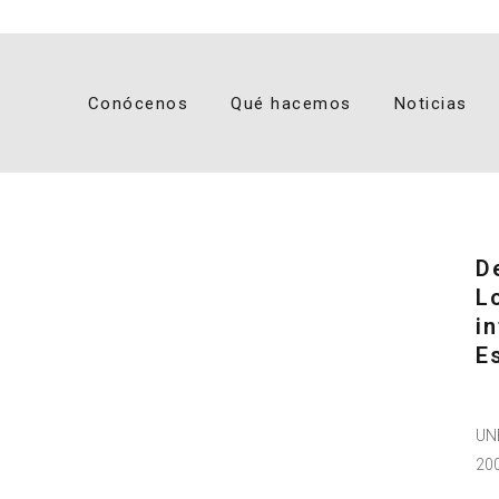
Conócenos
Qué hacemos
Noticias
D
L
i
E
UN
20