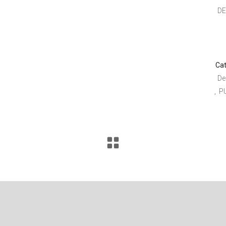
D
Cat
De
P