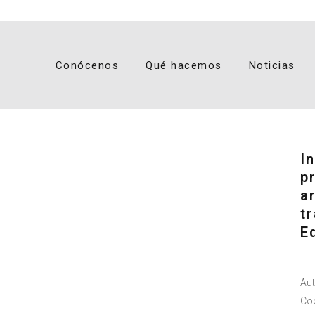
Conócenos
Qué hacemos
Noticias
I
p
ar
t
E
Aut
Coo