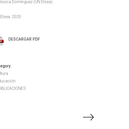
éssica Domínguez (UN Etxea).
Etxea. 2020
DESCARGAR PDF
egory:
ltura
ducación
UBLICACIONES