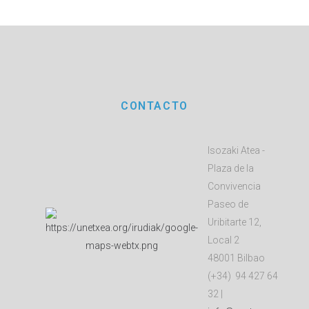
CONTACTO
Isozaki Atea -
Plaza de la
Convivencia
Paseo de
Uribitarte 12,
Local 2
48001 Bilbao
(+34) 94 427 64
32 |