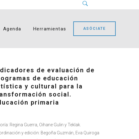
Instagram
LinkedIn
Facebook
YouTube
Bluesky
Agenda
Herramientas
ASÓCIATE
ndicadores de evaluación de
rogramas de educación
tística y cultural para la
ransformación social.
ducación primaria
oría: Regina Guerra, Oihane Gulin y Teklak.
rdinación y edición: Begoña Guzmán, Eva Quiroga