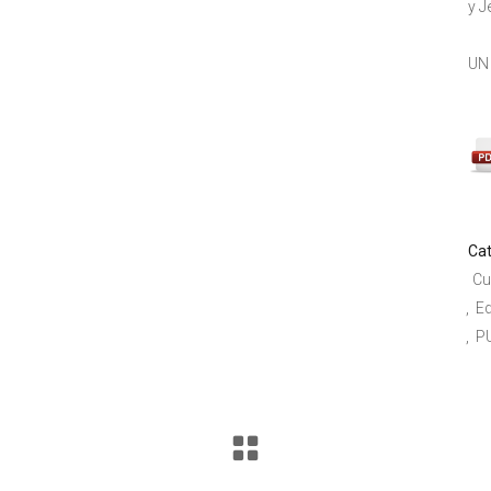
y J
UN 
Cat
Cu
E
P