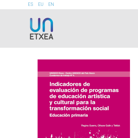
ES
EU
EN