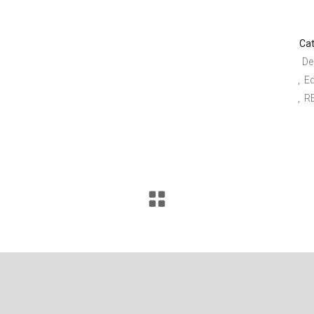
Cat
De
E
R