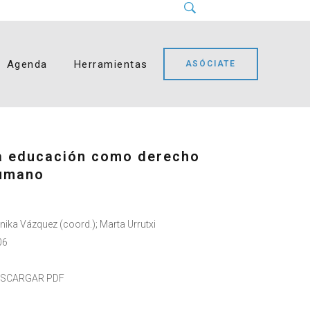
Instagram
LinkedIn
Facebook
YouTube
Bluesky
Agenda
Herramientas
ASÓCIATE
a educación como derecho
umano
ika Vázquez (coord.); Marta Urrutxi
06
ESCARGAR PDF