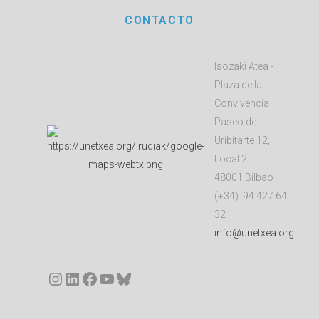
CONTACTO
Isozaki Atea -
Plaza de la
Convivencia
Paseo de
Uribitarte 12,
Local 2
48001 Bilbao
(+34) 94 427 64
32 |
info@unetxea.org
Instagram
LinkedIn
Facebook
YouTube
Bluesky