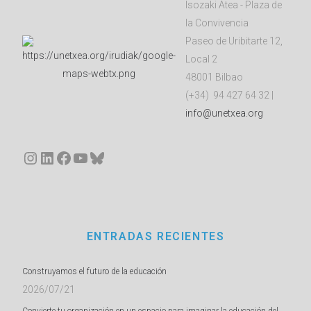
Isozaki Atea - Plaza de
la Convivencia
Paseo de Uribitarte 12,
Local 2
48001 Bilbao
(+34) 94 427 64 32 |
info@unetxea.org
Instagram
LinkedIn
Facebook
YouTube
Bluesky
ENTRADAS RECIENTES
Construyamos el futuro de la educación
2026/07/21
Convierte tu organización en un espacio para imaginar la educación del