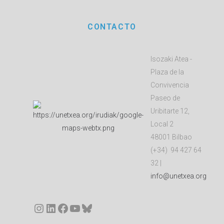
CONTACTO
Isozaki Atea -
Plaza de la
Convivencia
Paseo de
Uribitarte 12,
Local 2
48001 Bilbao
(+34) 94 427 64
32 |
info@unetxea.org
Instagram
LinkedIn
Facebook
YouTube
Bluesky