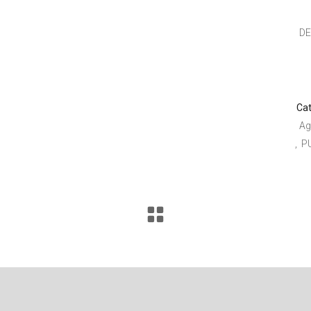
D
Cat
Ag
P