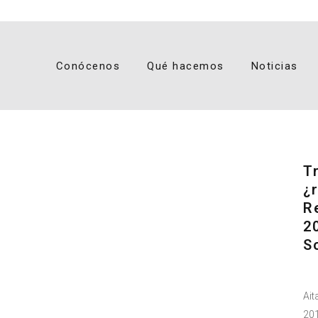
Conócenos
Qué hacemos
Noticias
T
¿
R
2
S
Ait
20