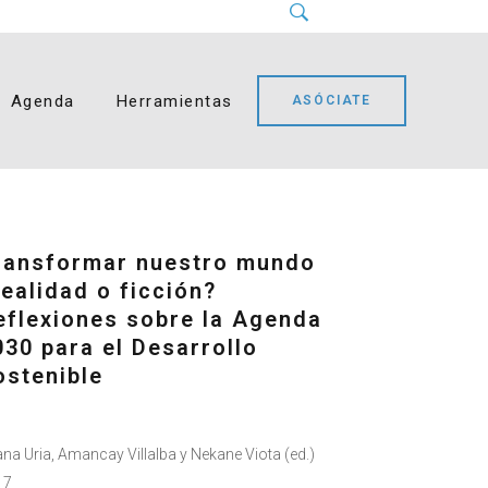
Instagram
LinkedIn
Facebook
YouTube
Bluesky
Agenda
Herramientas
ASÓCIATE
ransformar nuestro mundo
realidad o ficción?
eflexiones sobre la Agenda
030 para el Desarrollo
ostenible
ana Uria, Amancay Villalba y Nekane Viota (ed.)
17