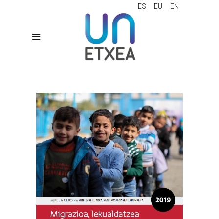
ES
EU
EN