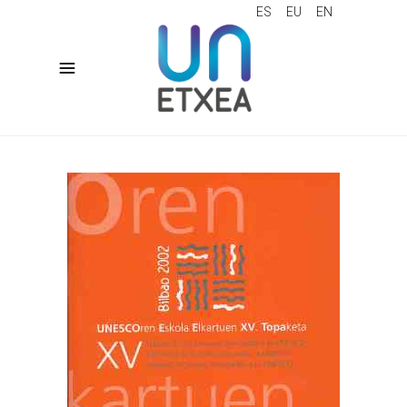
ES
EU
EN