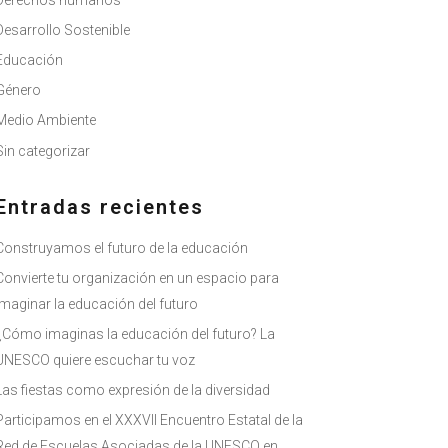
Derechos humanos
Desarrollo Sostenible
Educación
Género
Medio Ambiente
Sin categorizar
Entradas recientes
Construyamos el futuro de la educación
Convierte tu organización en un espacio para
imaginar la educación del futuro
¿Cómo imaginas la educación del futuro? La
UNESCO quiere escuchar tu voz
Las fiestas como expresión de la diversidad
Participamos en el XXXVII Encuentro Estatal de la
Red de Escuelas Asociadas de la UNESCO en