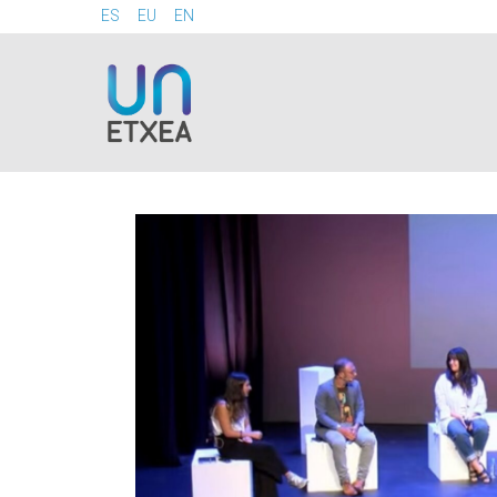
ES
EU
EN