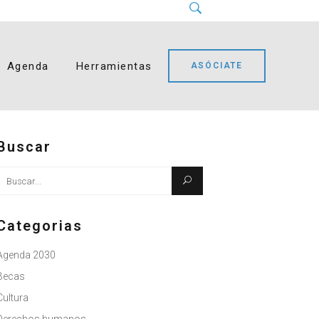
Instagram
LinkedIn
Facebook
YouTube
Bluesky
Agenda
Herramientas
ASÓCIATE
Buscar
Busque:
Categorias
Agenda 2030
Becas
Cultura