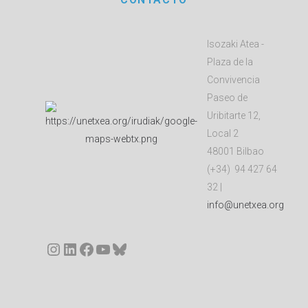
Isozaki Atea -
Plaza de la
Convivencia
Paseo de
Uribitarte 12,
Local 2
48001 Bilbao
(+34) 94 427 64
32 |
info@unetxea.org
Instagram
LinkedIn
Facebook
YouTube
Bluesky