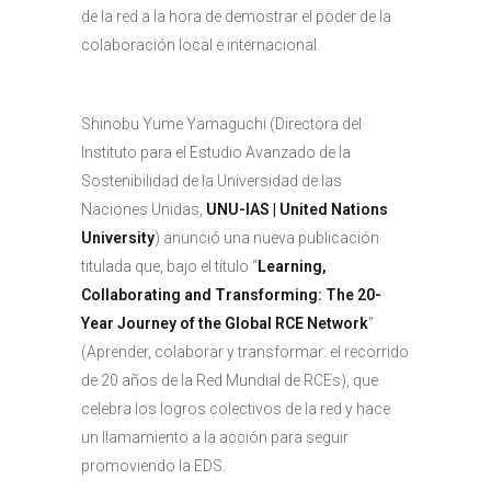
de la red a la hora de demostrar el poder de la
colaboración local e internacional.
Shinobu Yume Yamaguchi (Directora del
Instituto para el Estudio Avanzado de la
Sostenibilidad de la Universidad de las
Naciones Unidas,
UNU-IAS | United Nations
University
) anunció una nueva publicación
titulada que, bajo el título “
Learning,
Collaborating and Transforming: The 20-
Year Journey of the Global RCE Network
”
(Aprender, colaborar y transformar: el recorrido
de 20 años de la Red Mundial de RCEs), que
celebra los logros colectivos de la red y hace
un llamamiento a la acción para seguir
promoviendo la EDS.