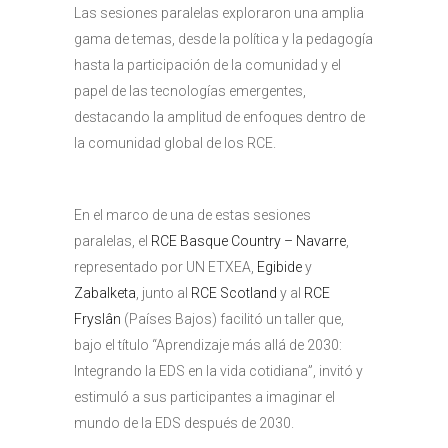
Las sesiones paralelas exploraron una amplia
gama de temas, desde la política y la pedagogía
hasta la participación de la comunidad y el
papel de las tecnologías emergentes,
destacando la amplitud de enfoques dentro de
la comunidad global de los RCE.
En el marco de una de estas sesiones
paralelas, el
RCE Basque Country – Navarre
,
representado por UN ETXEA,
Egibide
y
Zabalketa
, junto al
RCE Scotland
y al
RCE
Fryslân
(Países Bajos) facilitó un taller que,
bajo el título “Aprendizaje más allá de 2030:
Integrando la EDS en la vida cotidiana”, invitó y
estimuló a sus participantes a imaginar el
mundo de la EDS después de 2030.