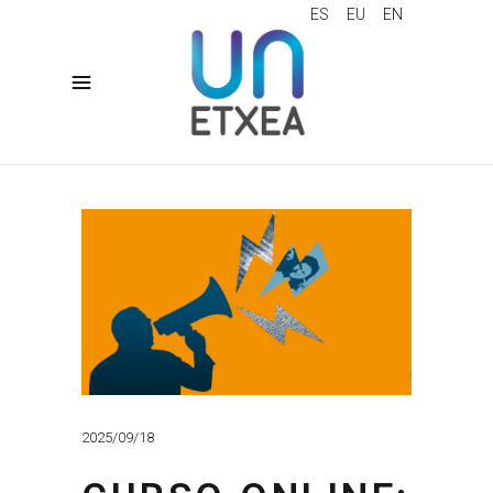
ES
EU
EN
2025/09/18