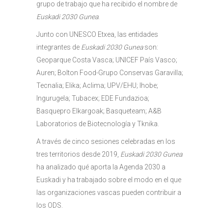
grupo de trabajo que ha recibido el nombre de
Euskadi 2030 Gunea
.
Junto con UNESCO Etxea, las entidades
integrantes de
Euskadi 2030 Gunea
son:
Geoparque Costa Vasca; UNICEF País Vasco;
Auren; Bolton Food-Grupo Conservas Garavilla;
Tecnalia; Elika; Aclima; UPV/EHU; Ihobe;
Ingurugela; Tubacex; EDE Fundazioa;
Basquepro Elkargoak; Basqueteam; A&B
Laboratorios de Biotecnología y Tknika.
A través de cinco sesiones celebradas en los
tres territorios desde 2019,
Euskadi 2030 Gunea
ha analizado qué aporta la Agenda 2030 a
Euskadi y ha trabajado sobre el modo en el que
las organizaciones vascas pueden contribuir a
los ODS.