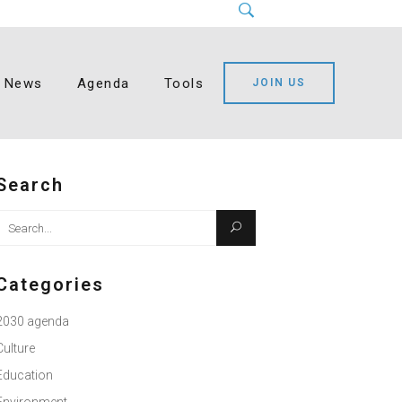
Instagram
LinkedIn
Facebook
YouTube
Bluesky
News
Agenda
Tools
JOIN US
Search
Search
or:
Categories
2030 agenda
Culture
Education