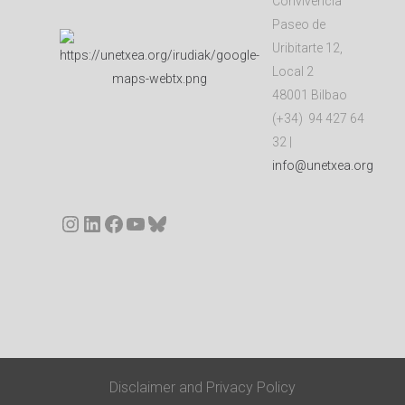
Convivencia
Paseo de
Uribitarte 12,
Local 2
48001 Bilbao
(+34) 94 427 64
32 |
info@unetxea.org
Instagram
LinkedIn
Facebook
YouTube
Bluesky
Disclaimer
and
Privacy Policy