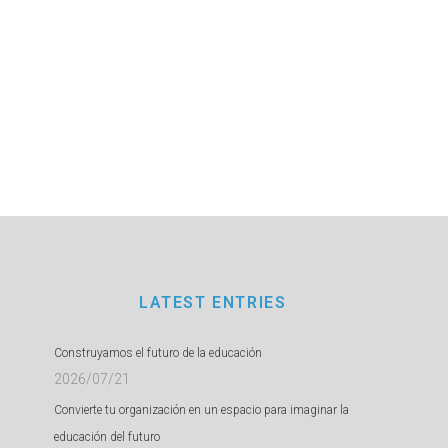
LATEST ENTRIES
Construyamos el futuro de la educación
2026/07/21
Convierte tu organización en un espacio para imaginar la
educación del futuro