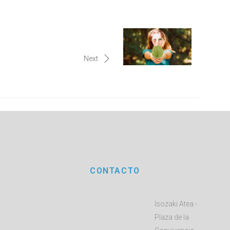
Next
CONTACTO
Isozaki Atea -
Plaza de la