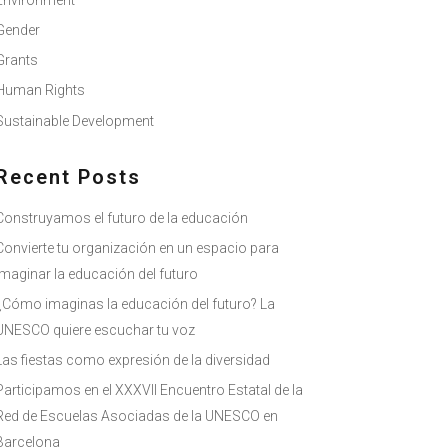
Environment
Gender
Grants
Human Rights
Sustainable Development
Recent Posts
Construyamos el futuro de la educación
Convierte tu organización en un espacio para
imaginar la educación del futuro
¿Cómo imaginas la educación del futuro? La
UNESCO quiere escuchar tu voz
Las fiestas como expresión de la diversidad
Participamos en el XXXVII Encuentro Estatal de la
Red de Escuelas Asociadas de la UNESCO en
Barcelona