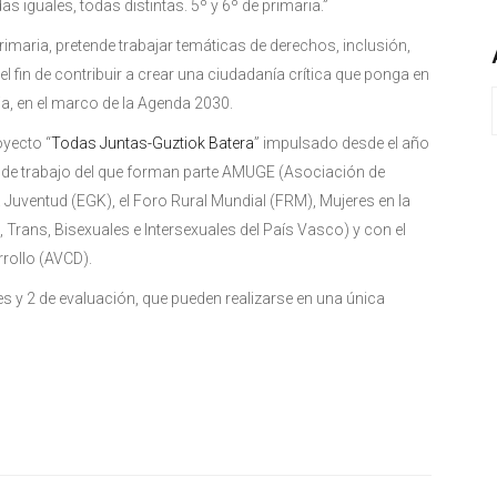
 iguales, todas distintas. 5º y 6º de primaria.”
primaria, pretende trabajar temáticas de derechos, inclusión,
l fin de contribuir a crear una ciudadanía crítica que ponga en
ia, en el marco de la Agenda 2030.
oyecto “
Todas Juntas-Guztiok Batera
” impulsado desde el año
de trabajo del que forman parte AMUGE (Asociación de
 Juventud (EGK), el Foro Rural Mundial (FRM), Mujeres en la
 Trans, Bisexuales e Intersexuales del País Vasco) y con el
rollo (AVCD).
s y 2 de evaluación, que pueden realizarse en una única