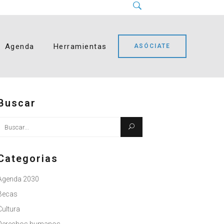
Instagram
LinkedIn
Facebook
YouTube
Bluesky
Agenda
Herramientas
ASÓCIATE
Buscar
Busque:
Categorias
Agenda 2030
Becas
Cultura