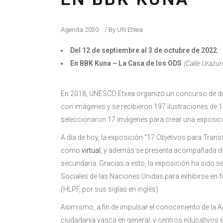
Agenda 2030
By
UN Etxea
Del 12 de septiembre al 3 de octubre de 2022
.
En BBK Kuna – La Casa de los ODS
(Calle Urazur
En 2018, UNESCO Etxea organizó un concurso de dibu
con imágenes y se recibieron 197 ilustraciones de 17
seleccionaron 17 imágenes para crear una exposic
A día de hoy, la exposición “17 Objetivos para Tra
como
virtual
, y además se presenta acompañada 
secundaria. Gracias a esto, la exposición ha sido
Sociales de las Naciones Unidas para exhibirse en fo
(HLPF, por sus siglas en inglés).
Asimismo, a fin de impulsar el conocimiento de la A
ciudadanía vasca en general, y centros educativos e