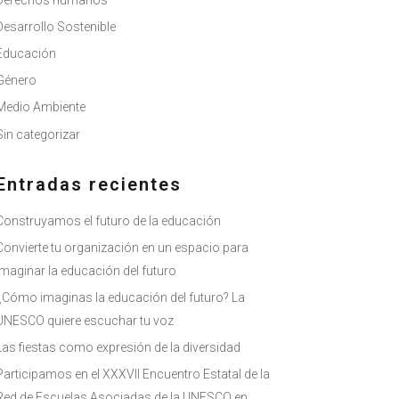
Derechos humanos
Desarrollo Sostenible
Educación
Género
Medio Ambiente
Sin categorizar
Entradas recientes
Construyamos el futuro de la educación
Convierte tu organización en un espacio para
imaginar la educación del futuro
¿Cómo imaginas la educación del futuro? La
UNESCO quiere escuchar tu voz
Las fiestas como expresión de la diversidad
Participamos en el XXXVII Encuentro Estatal de la
Red de Escuelas Asociadas de la UNESCO en