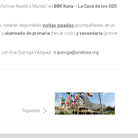
ansformar Nuestro Mundo” en
BBK Kuna – La Casa de los ODS
s, estarán disponibles
visitas guiadas
acompañadas de un
o a
alumnado de primaria
(tercer ciclo)
y secundaria
(primer
o con Eva Quiroga Vázquez:
e.quiroga@unetxea.org
Siguiente