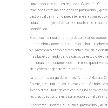
Lanzamos la tercera entrega de la Colección Ondare
relaciones entre las nociones de patrimonio y género.
gestión del patrimonio puede tener en la consecuci
estas contribuyen al desarrollo sostenible en sus c
económica.
El estudio irá incorporando y desarrollando concepto
transmisión y acceso al patrimonio, los derechos
y el patrimonio como herramienta clave en la constr
más luz exponiendo varios casos de estudio de difer
con unas conclusiones que queremos que sirvan par
en la esfera de género y patrimonio.
La persona a cargo del estudio, Ainhoa Azkarate, Gr
Deusto, presenta una entusiasta vocación hacia el 
siendo el resultado de este estudio una aproximaci
las prácticas culturales y su relación con el patrimo
El proyecto “Ondare Up! Jóvenes, patrimonio y dive