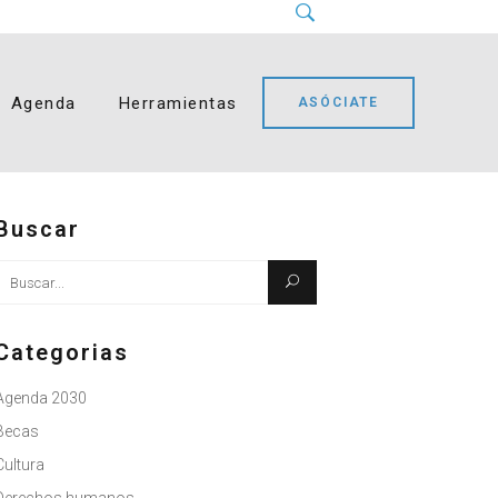
Instagram
LinkedIn
Facebook
YouTube
Bluesky
Agenda
Herramientas
ASÓCIATE
Buscar
Busque:
Categorias
Agenda 2030
Becas
Cultura