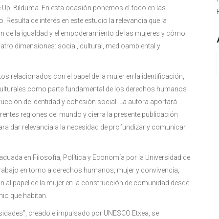
 Up! Bilduma. En esta ocasión ponemos el foco en las
 Resulta de interés en este estudio la relevancia que la
ón de la igualdad y el empoderamiento de las mujeres y cómo
uatro dimensiones: social, cultural, medioambiental y
s relacionados con el papel de la mujer en la identificación,
 culturales como parte fundamental de los derechos humanos
ucción de identidad y cohesión social. La autora aportará
entes regiones del mundo y cierra la presente publicación
a dar relevancia a la necesidad de profundizar y comunicar
aduada en Filosofía, Política y Economía por la Universidad de
trabajo en torno a derechos humanos, mujer y convivencia,
ón al papel de la mujer en la construcción de comunidad desde
nio que habitan.
rsidades”, creado e impulsado por UNESCO Etxea, se