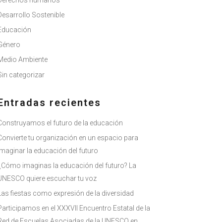
Derechos humanos
Desarrollo Sostenible
Educación
Género
Medio Ambiente
Sin categorizar
Entradas recientes
Construyamos el futuro de la educación
Convierte tu organización en un espacio para
imaginar la educación del futuro
¿Cómo imaginas la educación del futuro? La
UNESCO quiere escuchar tu voz
Las fiestas como expresión de la diversidad
Participamos en el XXXVII Encuentro Estatal de la
Red de Escuelas Asociadas de la UNESCO en