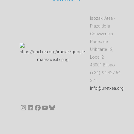
Isozaki Atea -
Plaza de la
Convivencia
Paseo de
Uribitarte 12,
Local 2
48001 Bilbao
(+34) 94 427 64
32 |
info@unetxea.org
Instagram
LinkedIn
Facebook
YouTube
Bluesky