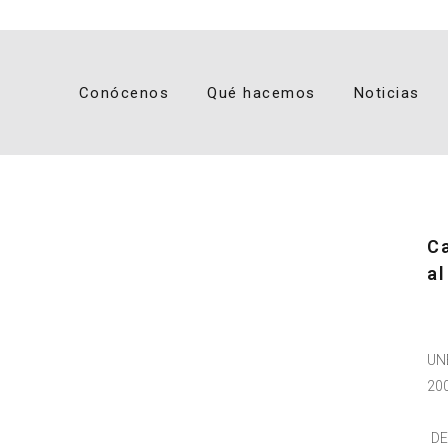
Conócenos
Qué hacemos
Noticias
C
al
UN
20
D