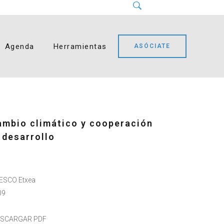
Instagram
LinkedIn
Facebook
YouTube
Bluesky
Agenda
Herramientas
ASÓCIATE
ambio climático y cooperación
 desarrollo
ESCO Etxea
09
ESCARGAR PDF