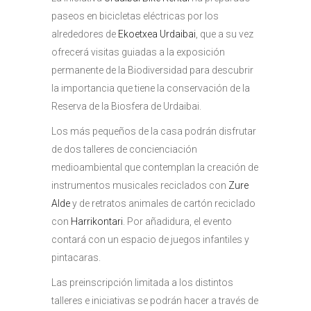
paseos en bicicletas eléctricas por los
alrededores de
Ekoetxea Urdaibai
, que a su vez
ofrecerá visitas guiadas a la exposición
permanente de la Biodiversidad para descubrir
la importancia que tiene la conservación de la
Reserva de la Biosfera de Urdaibai.
Los más pequeños de la casa podrán disfrutar
de dos talleres de concienciación
medioambiental que contemplan la creación de
instrumentos musicales reciclados con
Zure
Alde
y de retratos animales de cartón reciclado
con
Harrikontari
. Por añadidura, el evento
contará con un espacio de juegos infantiles y
pintacaras.
Las preinscripción limitada a los distintos
talleres e iniciativas se podrán hacer a través de