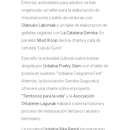
Entre las actividades para adultos se han
organizado un taller para la elaboración de
maceraciones y patés de verduras con
Olatxuko Laboreak
y un taller de elaboración de
galletas veganas con
La Catalana Gernika
. En
paralelo
Must Koop
dará la charla y cata de
cerveza “Lupulu Gurie”.
Este año la actividad cultural vuelve a estar
dirigida por
Urdaibai Poetry Slam
con el taller de
poesía en euskera: “Urdaibai Caligrama Fest”.
Además, la Asociación Gernika Gogoratuz
ofrecerá una charla sobre el proyecto
“Territorios para la vida”
y la
Asociación
Ortuberen Lagunak
hablará sobre la historia y
proceso de restauración del barco atunero
bermeano.
La iniciativa
Urdaibai Bike Rental
ha preparado