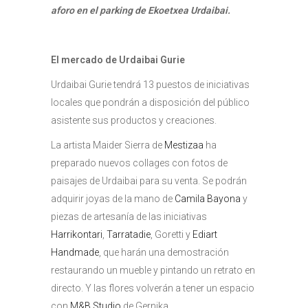
aforo en el parking de Ekoetxea Urdaibai.
El mercado de Urdaibai Gurie
Urdaibai Gurie tendrá 13 puestos de iniciativas
locales que pondrán a disposición del público
asistente sus productos y creaciones.
La artista Maider Sierra de
Mestizaa
ha
preparado nuevos collages con fotos de
paisajes de Urdaibai para su venta. Se podrán
adquirir joyas de la mano de
Camila Bayona
y
piezas de artesanía de las iniciativas
Harrikontari
,
Tarratadie
, Goretti y
Ediart
Handmade
, que harán una demostración
restaurando un mueble y pintando un retrato en
directo. Y las flores volverán a tener un espacio
con
M&B Studio
de Gernika.