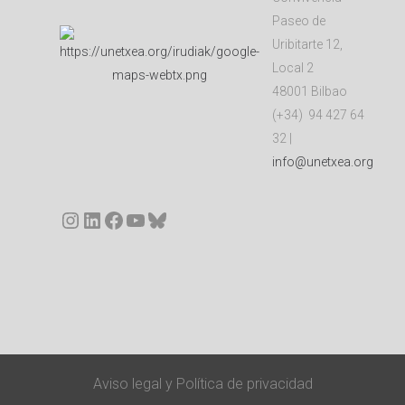
Paseo de
Uribitarte 12,
Local 2
48001 Bilbao
(+34) 94 427 64
32 |
info@unetxea.org
Instagram
LinkedIn
Facebook
YouTube
Bluesky
Aviso legal
y
Política de privacidad