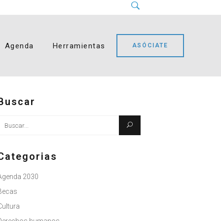
Instagram
LinkedIn
Facebook
YouTube
Bluesky
Agenda
Herramientas
ASÓCIATE
Buscar
Busque:
Categorias
Agenda 2030
Becas
Cultura