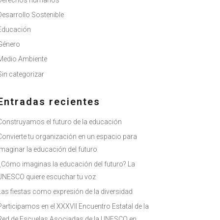
Derechos humanos
Desarrollo Sostenible
Educación
Género
Medio Ambiente
Sin categorizar
Entradas recientes
Construyamos el futuro de la educación
Convierte tu organización en un espacio para
imaginar la educación del futuro
¿Cómo imaginas la educación del futuro? La
UNESCO quiere escuchar tu voz
Las fiestas como expresión de la diversidad
Participamos en el XXXVII Encuentro Estatal de la
Red de Escuelas Asociadas de la UNESCO en