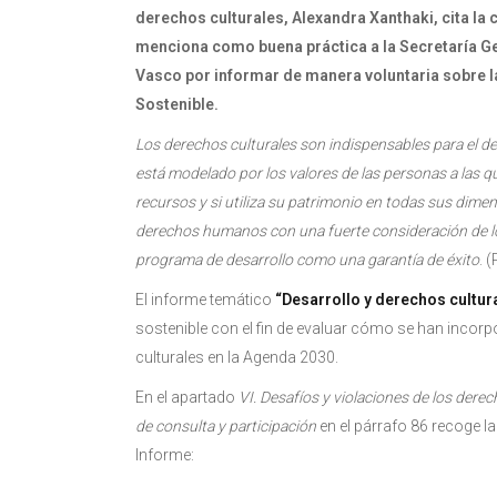
derechos culturales, Alexandra Xanthaki, cita la
menciona como buena práctica a la Secretaría Ge
Vasco por informar de manera voluntaria sobre la
Sostenible.
Los derechos culturales son indispensables para el des
está modelado por los valores de las personas a las que
recursos y si utiliza su patrimonio en todas sus dimens
derechos humanos con una fuerte consideración de lo
programa de desarrollo como una garantía de éxito
. 
El informe temático
“Desarrollo y derechos cultur
sostenible con el fin de evaluar cómo se han incorp
culturales en la Agenda 2030.
En el apartado
VI. Desafíos y violaciones de los dere
de consulta y participación
en el párrafo 86 recoge la
Informe: