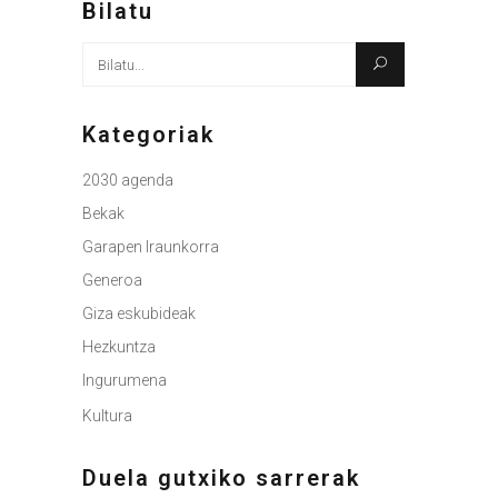
Bilatu
Bilatu
honen
arabera:
Kategoriak
2030 agenda
Bekak
Garapen Iraunkorra
Generoa
Giza eskubideak
Hezkuntza
Ingurumena
Kultura
Duela gutxiko sarrerak