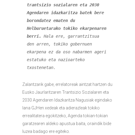
trantsizio sozialaren eta 2030 
Agendaren idazkaritza batek
bere 
borondatez ematen du 
Helburuetarako tokiko ekarpenaren 
berri. 
Hala ere, garrantzitsua 
den arren, tokiko gobernuen 
ekarpena ez da oso nabarmen ageri 
estatuko eta nazioarteko 
txostenetan.
Zalantzarik gabe, errelatoreak aintzat hartzen du
Eusko Jaurlaritzaren Trantsizio Sozialaren eta
2030 Agendaren Idazkaritza Nagusiak egindako
lana GJHen xedeak eta adierazleak tokiko
errealitatera egokitzeko, Agenda tokian-tokian
garatzearen aldeko apustua baita, oraindik bide
luzea badago ere egiteko.