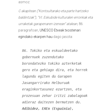
asmoz.
C akapitean (“Kontsultarako eta parte hartzeko
baldintzak”), “VI. Eskubide kulturalen erronkak eta
urraketak garapenaren izenean” atalean,
86.
paragrafoan,
UNESCO Etxeak txostenari
egindako ekarpen hau
dago jasota:
86. Tokiko eta eskualdeetako 
gobernuek zuzendutako 
borondatezko tokiko azterketak 
gero eta gehiago dira, eta horrek 
lagundu egiten du Garapen 
Jasangarrirako Helburuak 
eraginkortasunez ezartzen, eta 
prozesuan zehar iritzi zabalagoak 
adieraz daitezen bermatzen du. 
Adibidez, EAEn (Espainia), 