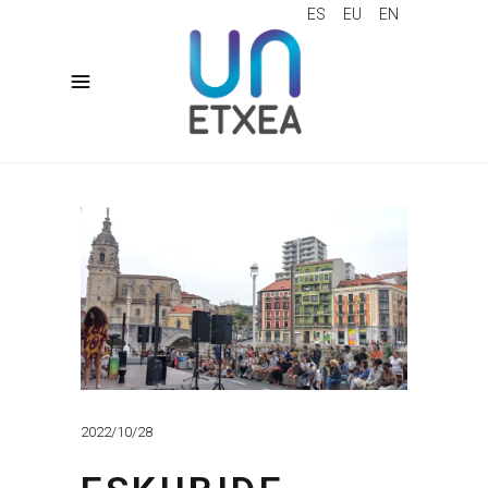
ES
EU
EN
2022/10/28