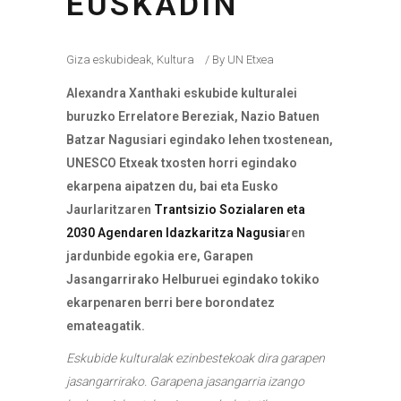
EUSKADIN
Giza eskubideak
,
Kultura
By
UN Etxea
Alexandra Xanthaki eskubide kulturalei
buruzko Errelatore Bereziak, Nazio Batuen
Batzar Nagusiari egindako lehen txostenean,
UNESCO Etxeak txosten horri egindako
ekarpena aipatzen du, bai eta Eusko
Jaurlaritzaren
Trantsizio Sozialaren eta
2030 Agendaren Idazkaritza Nagusia
ren
jardunbide egokia ere, Garapen
Jasangarrirako Helburuei egindako tokiko
ekarpenaren berri bere borondatez
emateagatik.
Eskubide kulturalak ezinbestekoak dira garapen
jasangarrirako. Garapena jasangarria izango