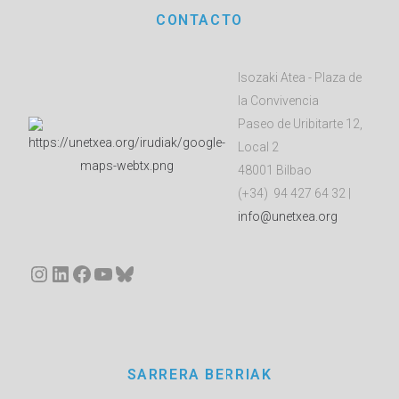
CONTACTO
Isozaki Atea - Plaza de
la Convivencia
Paseo de Uribitarte 12,
Local 2
48001 Bilbao
(+34) 94 427 64 32 |
info@unetxea.org
Instagram
LinkedIn
Facebook
YouTube
Bluesky
SARRERA BERRIAK