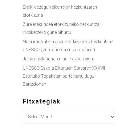
Eraiki dezagun elkarrekin hezkuntzaren
etorkizuna
Zure erakundea etorkizuneko hezkuntza
irudikatzeko gune bihurtu
Nola irudikatzen duzu etorkizuneko hezkuntza?
UNESCOk zure ahotsa entzun nahi du
Jaiak aniztasunaren adierazpen gisa
UNESCO Eskola Elkartuen Sarearen XXXVII.
Estatuko Topaketan parte hartu dugu
Bartzelonan
Fitxategiak
Fitxategiak