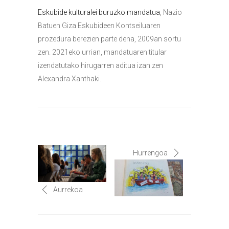
Eskubide kulturalei buruzko mandatua
, Nazio
Batuen Giza Eskubideen Kontseiluaren
prozedura berezien parte dena, 2009an sortu
zen. 2021eko urrian, mandatuaren titular
izendatutako hirugarren aditua izan zen
Alexandra Xanthaki.
Hurrengoa
Aurrekoa