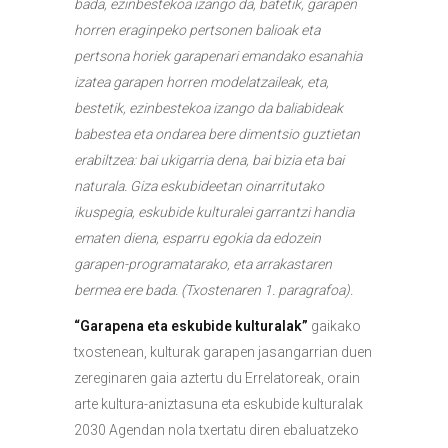
bada, ezinbestekoa izango da, batetik, garapen
horren eraginpeko pertsonen balioak eta
pertsona horiek garapenari emandako esanahia
izatea garapen horren modelatzaileak, eta,
bestetik, ezinbestekoa izango da
baliabideak
babestea eta ondarea bere dimentsio guztietan
erabiltzea:
bai ukigarria dena, bai bizia eta bai
naturala. Giza eskubideetan oinarritutako
ikuspegia, eskubide kulturalei garrantzi handia
ematen diena, esparru egokia da edozein
garapen-programatarako, eta arrakastaren
bermea ere bada. (Txostenaren 1. paragrafoa).
“Garapena eta eskubide kulturalak”
gaikako
txostenean, kulturak garapen jasangarrian duen
zereginaren gaia aztertu du Errelatoreak, orain
arte kultura-aniztasuna eta eskubide kulturalak
2030 Agendan nola txertatu diren ebaluatzeko