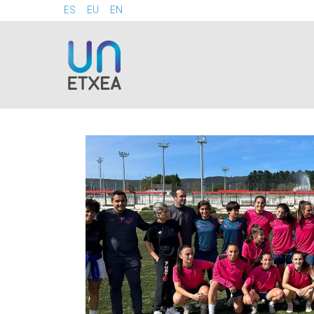
ES
EU
EN