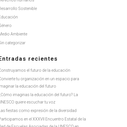
Derechos humanos
Desarrollo Sostenible
Educación
Género
Medio Ambiente
Sin categorizar
Entradas recientes
Construyamos el futuro de la educación
Convierte tu organización en un espacio para
imaginar la educación del futuro
¿Cómo imaginas la educación del futuro? La
UNESCO quiere escuchar tu voz
Las fiestas como expresión de la diversidad
Participamos en el XXXVII Encuentro Estatal de la
Red de Escuelas Asociadas de la UNESCO en