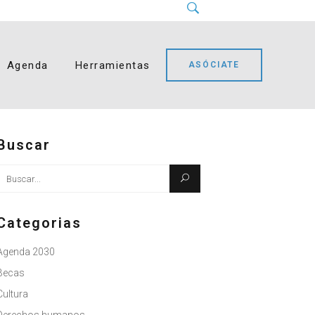
Instagram
LinkedIn
Facebook
YouTube
Bluesky
Agenda
Herramientas
ASÓCIATE
Buscar
Busque:
Categorias
Agenda 2030
Becas
Cultura