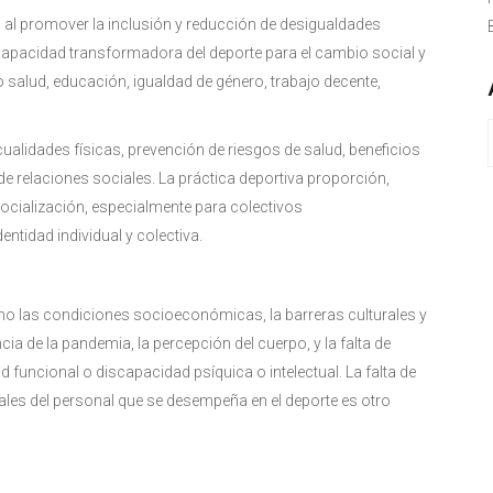
 al promover la inclusión y reducción de desigualdades
a capacidad transformadora del deporte para el cambio social y
 salud, educación, igualdad de género, trabajo decente,
 cualidades físicas, prevención de riesgos de salud, beneficios
de relaciones sociales. La práctica deportiva proporción,
ocialización, especialmente para colectivos
tidad individual y colectiva.
o las condiciones socioeconómicas, la barreras culturales y
ncia de la pandemia, la percepción del cuerpo, y la falta de
funcional o discapacidad psíquica o intelectual​​. La falta de
ales del personal que se desempeña en el deporte es otro