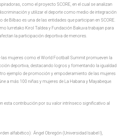
inspiradoras, como el proyecto SCORE, en el cual se analizan
scriminación y utilizar el deporte como medio de integración
 de Bilbao es una de las entidades que participan en SCORE.
omo Iurretako Kirol Taldea y Fundación Bakuva trabajan para
ctan la participación deportiva de menores​​.
 de las mujeres como el World Football Summit promueven la
dirección deportiva, destacando logros y fomentando la igualdad
s otro ejemplo de promoción y empoderamiento de las mujeres
reúne a más 100 niñas y mujeres de La Habana y Mayabeque.
n esta contribución por su valor intrínseco significativo al
rden alfabético): Ángel Obregón (Universidad Isabel I),