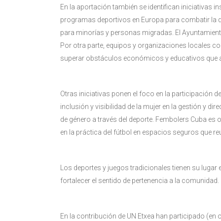
En la aportación también se identifican iniciativas 
programas deportivos en Europa para combatir la di
para minorías y personas migradas. El Ayuntamiento
Por otra parte, equipos y organizaciones locales c
superar obstáculos económicos y educativos que afe
Otras iniciativas ponen el foco en la participación
inclusión y visibilidad de la mujer en la gestión y 
de género a través del deporte​​. Fembolers Cuba e
en la práctica del fútbol en espacios seguros que 
Los deportes y juegos tradicionales tienen su lugar e
fortalecer el sentido de pertenencia a la comunidad.
En la contribución de UN Etxea han participado (en o