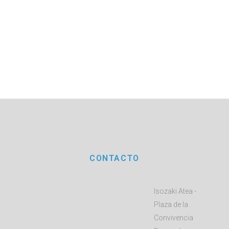
CONTACTO
Isozaki Atea -
Plaza de la
Convivencia