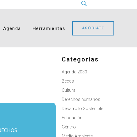
Instagram
LinkedIn
Facebook
YouTube
Bluesky
Buscar
Busque:
Agenda
Herramientas
ASÓCIATE
Categorias
Agenda 2030
Becas
Cultura
Derechos humanos
Desarrollo Sostenible
Educación
Género
RECHOS
Medio Ambiente