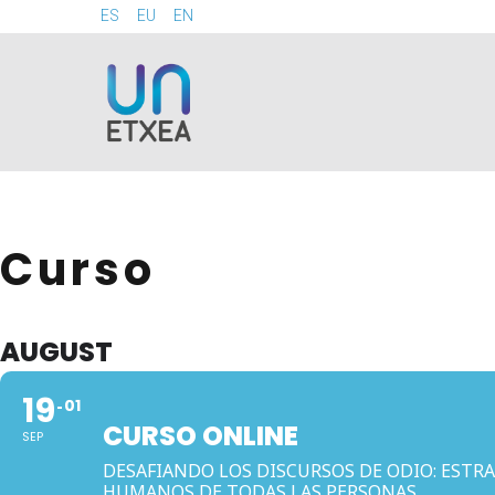
ES
EU
EN
Event Type : Curs
EVENT TYPE
Curso
AUGUST
19
01
CURSO ONLINE
SEP
DESAFIANDO LOS DISCURSOS DE ODIO: ESTR
HUMANOS DE TODAS LAS PERSONAS