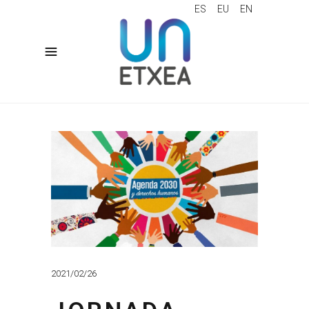
ES
EU
EN
2021/02/26