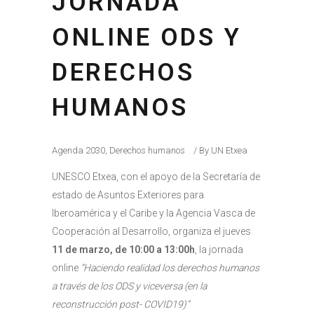
JORNADA
ONLINE ODS Y
DERECHOS
HUMANOS
Agenda 2030
,
Derechos humanos
By
UN Etxea
UNESCO Etxea, con el apoyo de la Secretaría de
estado de Asuntos Exteriores para
Iberoamérica y el Caribe y la Agencia Vasca de
Cooperación al Desarrollo, organiza el jueves
11 de marzo, de 10:00 a 13:00h
, la jornada
online
“Haciendo realidad los derechos humanos
a través de los ODS y viceversa (en la
reconstrucción post- COVID19)”