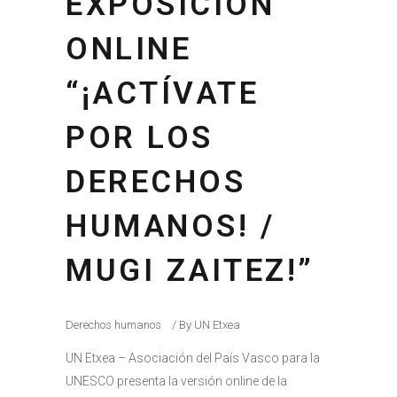
EXPOSICIÓN
ONLINE
“¡ACTÍVATE
POR LOS
DERECHOS
HUMANOS! /
MUGI ZAITEZ!”
Derechos humanos
By
UN Etxea
UN Etxea – Asociación del País Vasco para la
UNESCO presenta la versión online de la