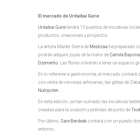
El mercado de Urdaibai Gurie
Urdaibai Gurie
tendrá 13 puestos de iniciativas loca
productos, creaciones y proyectos.
La artista Maider Sierra de
Mestizaa
ha preparado col
podrán adquirir joyas de la mano de
Camila Bayona
Dzemento
. Las flores volverán a tener un espacio gra
En lo referente a gastronomía, el mercado contará 
con venta de cervezas artesanas, las gildas de Zaba
Nutripolen
.
En esta edición, se han sumado las iniciativas texti
creadas para la ocasión y prendas de punto de
Txo
Por último,
Sare Berdeak
contará con un puesto don
entorno.