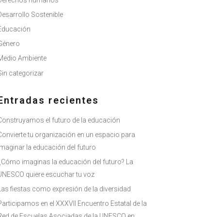
Derechos humanos
Desarrollo Sostenible
Educación
Género
Medio Ambiente
Sin categorizar
Entradas recientes
Construyamos el futuro de la educación
Convierte tu organización en un espacio para
imaginar la educación del futuro
¿Cómo imaginas la educación del futuro? La
UNESCO quiere escuchar tu voz
Las fiestas como expresión de la diversidad
Participamos en el XXXVII Encuentro Estatal de la
Red de Escuelas Asociadas de la UNESCO en