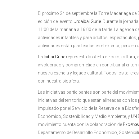
El próximo 24 de septiembre la Torre Madariaga de 
edición del evento
Urdaibai Gurie
. Durante la jornad
11:00 de la mañana a 16:00 de la tarde. La agenda d
actividades infantiles y para adultos, espectáculo
actividades están planteadas en el exterior, pero en 
Urdaibai Gurie
representa la oferta de ocio, cultura,
involucrado y comprometido en contribuir al entorn
nuestra esencia y legado cultural. Todos los talle
con nuestra biosfera.
Las iniciativas participantes son parte del movimien
iniciativas del territorio que están alineadas con los
impulsado por el Servicio de la Reserva de la Biosf
Económico, Sostenibilidad y Medio Ambiente, y
UN 
movimiento cuenta con la colaboración de
Ekoetxe
Departamento de Desarrollo Económico, Sostenibil