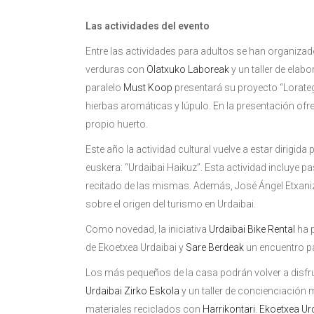
Las actividades del evento
Entre las actividades para adultos se han organizado
verduras con
Olatxuko Laboreak
y un taller de ela
paralelo
Must Koop
presentará su proyecto “Lorateg
hierbas aromáticas y lúpulo. En la presentación ofr
propio huerto.
Este año la actividad cultural vuelve a estar dirigida
euskera: “Urdaibai Haikuz”. Esta actividad incluye p
recitado de las mismas. Además, José Ángel Etxaniz
sobre el origen del turismo en Urdaibai.
Como novedad, la iniciativa
Urdaibai Bike Rental
ha p
de Ekoetxea Urdaibai y
Sare Berdeak
un encuentro pa
Los más pequeños de la casa podrán volver a disfruta
Urdaibai Zirko Eskola
y un taller de concienciació
materiales reciclados con
Harrikontari
.
Ekoetxea Ur