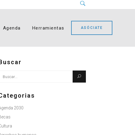
Instagram
LinkedIn
Facebook
YouTube
Bluesky
Agenda
Herramientas
ASÓCIATE
Buscar
Busque:
Categorias
Agenda 2030
Becas
Cultura