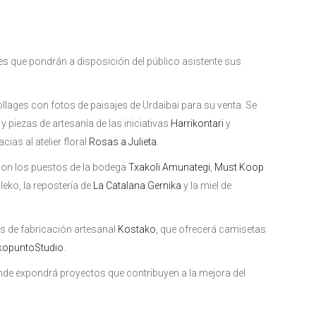
les que pondrán a disposición del público asistente sus
lages con fotos de paisajes de Urdaibai para su venta. Se
y piezas de artesanía de las iniciativas
Harrikontari
y
cias al atelier floral
Rosas a Julieta
.
con los puestos de la bodega
Txakoli Amunategi
,
Must Koop
leko, la repostería de
La Catalana Gernika
y la miel de
les de fabricación artesanal
Kostako
, que ofrecerá camisetas
kopuntoStudio
.
de expondrá proyectos que contribuyen a la mejora del