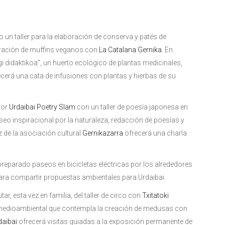
 un taller para la elaboración de conserva y patés de
boración de muffins veganos con
La Catalana Gernika
. En
i didaktikoa”, un huerto ecológico de plantas medicinales,
ecerá una cata de infusiones con plantas y hierbas de su
 por
Urdaibai Poetry Slam
con un taller de poesía japonesa en
aseo inspiracional por la naturaleza, redacción de poesías y
 de la asociación cultural
Gernikazarra
ofrecerá una charla
reparado paseos en bicicletas eléctricas por los alrededores
ra compartir propuestas ambientales para Urdaibai.
r, esta vez en familia, del taller de circo con
Txitatoki
n medioambiental que contempla la creación de medusas con
daibai
ofrecerá visitas guiadas a la exposición permanente de