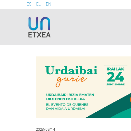
ES
EU
EN
2023/09/14