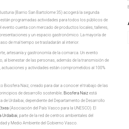
Busturia (Barrio San Bartolome 35) acogerá la segunda
a están programadas actividades para todos los públicos de
el evento cuenta con mercado de productos locales, talleres,
s, presentaciones y un espacio gastronómico. La mayoría de
caso de mal tiempo se trasladarán al interior.
 arte, artesanía y gastronomía de la comarca. Un evento
o, al bienestar de las personas, además de la transmisión de
res, actuaciones y actividades están comprometidos al 100%
to Biosfera Naiz, creado para dar a conocer el trabajo de las
 principios de desarrollo sostenible
.
Biosfera Naiz
está
era de Urdaibai, dependiente del Departamento de Desarrollo
Etxea
(Asociación del País Vasco para la UNESCO). El
a Urdaibai
, parte de la red de centros ambientales del
idad y Medio Ambiente del Gobierno Vasco.