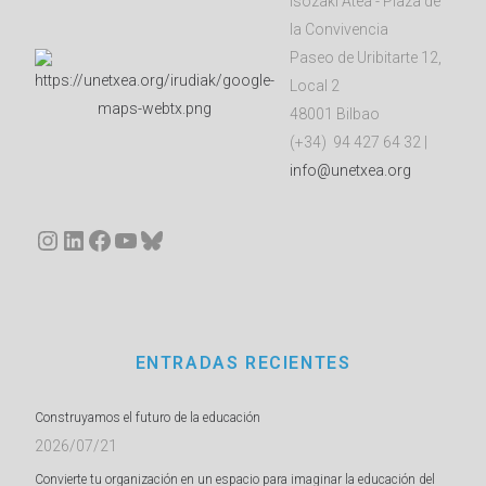
Isozaki Atea - Plaza de
la Convivencia
Paseo de Uribitarte 12,
Local 2
48001 Bilbao
(+34) 94 427 64 32 |
info@unetxea.org
Instagram
LinkedIn
Facebook
YouTube
Bluesky
ENTRADAS RECIENTES
Construyamos el futuro de la educación
2026/07/21
Convierte tu organización en un espacio para imaginar la educación del