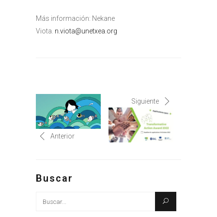
Más información: Nekane
Viota.
n.viota@unetxea.org
Siguiente
Anterior
Buscar
Busque: