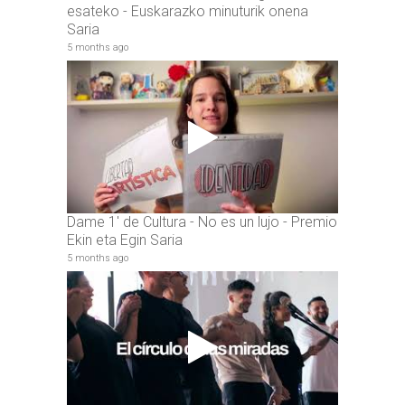
esateko - Euskarazko minuturik onena
Saria
5 months ago
Dame 1' de Cultura - No es un lujo - Premio
Ekin eta Egin Saria
5 months ago