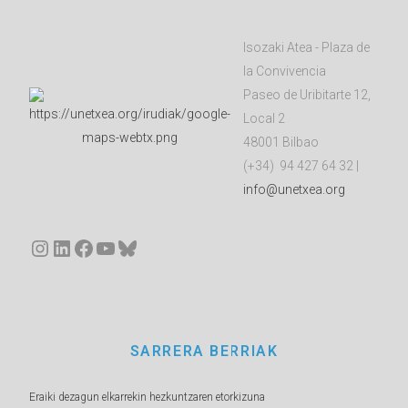
Isozaki Atea - Plaza de
la Convivencia
Paseo de Uribitarte 12,
Local 2
48001 Bilbao
(+34) 94 427 64 32 |
info@unetxea.org
Instagram
LinkedIn
Facebook
YouTube
Bluesky
SARRERA BERRIAK
Eraiki dezagun elkarrekin hezkuntzaren etorkizuna