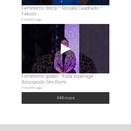
Feminismo disca – Rosalía Cuadrado –
Fekoor
9 months ago
Feminismo gitano - Keila Vizarraga -
Asociación Sim Romi
9 months ago
448 more