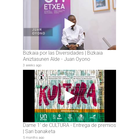
Bizkaia por las Diversidades | Bizkaia
Aniztasunen Alde - Juan Oyono
3 weeks ago
Dame 1' de CULTURA - Entrega de premios
| Sari banaketa
5 months ago