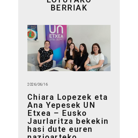
BERRIAK
2026/06/16
Chiara Lopezek eta
Ana Yepesek UN
Etxea – Eusko
Jaurlaritza bekekin
hasi dute euren
nazioarteko