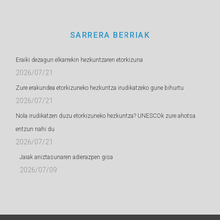
SARRERA BERRIAK
Eraiki dezagun elkarrekin hezkuntzaren etorkizuna
2026/07/21
Zure erakundea etorkizuneko hezkuntza irudikatzeko gune bihurtu
2026/07/21
Nola irudikatzen duzu etorkizuneko hezkuntza? UNESCOk zure ahotsa
entzun nahi du
2026/07/21
Jaiak aniztasunaren adierazpen gisa
2026/07/09