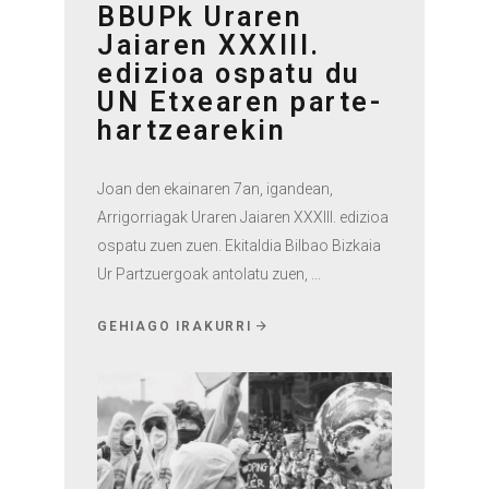
BBUPk Uraren
Jaiaren XXXIII.
edizioa ospatu du
UN Etxearen parte-
hartzearekin
Joan den ekainaren 7an, igandean,
Arrigorriagak Uraren Jaiaren XXXIII. edizioa
ospatu zuen zuen. Ekitaldia Bilbao Bizkaia
Ur Partzuergoak antolatu zuen,
GEHIAGO IRAKURRI