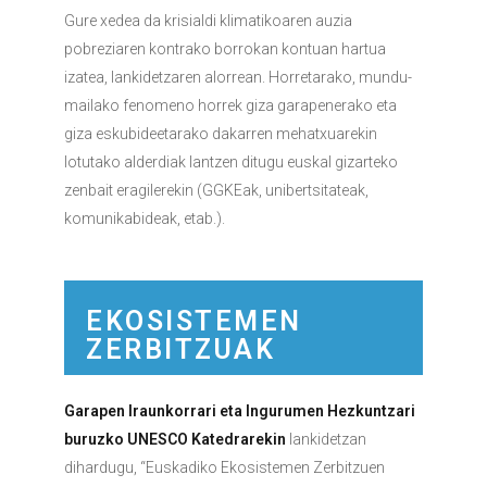
Gure xedea da krisialdi klimatikoaren auzia
pobreziaren kontrako borrokan kontuan hartua
izatea, lankidetzaren alorrean. Horretarako, mundu-
mailako fenomeno horrek giza garapenerako eta
giza eskubideetarako dakarren mehatxuarekin
lotutako alderdiak lantzen ditugu euskal gizarteko
zenbait eragilerekin (GGKEak, unibertsitateak,
komunikabideak, etab.).
EKOSISTEMEN
ZERBITZUAK
Garapen Iraunkorrari eta Ingurumen Hezkuntzari
buruzko UNESCO Katedrarekin
lankidetzan
dihardugu, “Euskadiko Ekosistemen Zerbitzuen