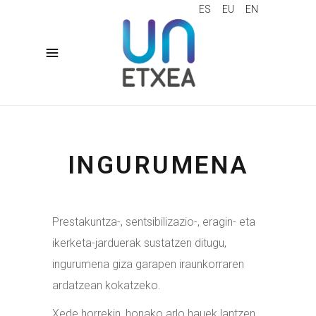
ES
EU
EN
INGURUMENA
Prestakuntza-, sentsibilizazio-, eragin- eta
ikerketa-jarduerak sustatzen ditugu,
ingurumena giza garapen iraunkorraren
ardatzean kokatzeko.
Xede horrekin, honako arlo hauek lantzen