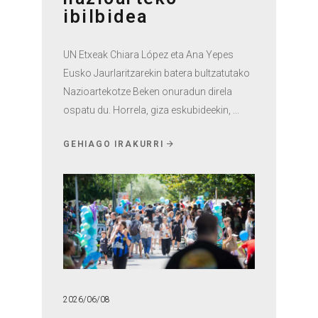
ibilbidea
UN Etxeak Chiara López eta Ana Yepes
Eusko Jaurlaritzarekin batera bultzatutako
Nazioartekotze Beken onuradun direla
ospatu du. Horrela, giza eskubideekin,
GEHIAGO IRAKURRI
2026/06/08