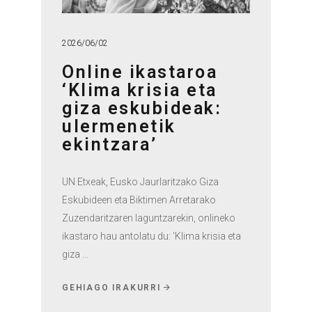
2026/06/02
Online ikastaroa
‘Klima krisia eta
giza eskubideak:
ulermenetik
ekintzara’
UN Etxeak, Eusko Jaurlaritzako Giza
Eskubideen eta Biktimen Arretarako
Zuzendaritzaren laguntzarekin, onlineko
ikastaro hau antolatu du: ‘Klima krisia eta
giza
GEHIAGO IRAKURRI