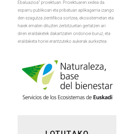
Ebaluazioa” proiektuan. Proiektuaren xedea da
esparru publikoan eta pribatuan aplikagarria izango
den ezagutza zientifikoa sortzea, ekosistemetan eta
haiek ematen dituzten zerbitzuetan gertatzen ari
diren eraldaketek dakartzaten ondorioei buruz, eta
eraldaketa horiei erantzuteko aukerak aurkeztea.
LOTUTAKO