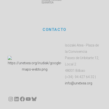
CONTACTO
Isozaki Atea - Plaza de
la Convivencia
Paseo de Uribitarte 12,
Local 2
48001 Bilbao
(+34) 94 427 64 32 |
info@unetxea.org
Instagram
LinkedIn
Facebook
YouTube
Bluesky