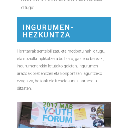
ditugu:
INGURUMEN-
HEZKUNTZA
Herritarrak sentsibilizatu eta motibatu nahi ditugu,
eta sozialki inplikatzera bultzatu, gazteria bereziki,
ingurumenarekin lotutako gaietan, ingurumen-
arazoak prebenitzen eta konpontzen laguntzeko
ezagutza, balioak eta trebetasunak barneratu
ditzaten.