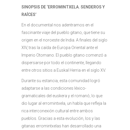
SINOPSIS DE ‘ERROMINTXELA. SENDEROS Y
RAÍCES’
En el documental nos adentramos en el
fascinante viaje del pueblo gitano, que tiene su
origen en el noroeste de India. A finales del siglo
XIV, tras la caída de Europa Oriental ante el
Imperio Otomano. El pueblo gitano comenzó a
dispersarse por todo el continente, llegando
entre otros sitios a Euskal Herria en el siglo XV.
Durante su estancia, esta comunidad logró
adaptarse a las condiciones léxico-
gramaticales del euskera y el romanó, lo que
dio lugar al erromintxela, un habla que refleja la
rica interconexión cultural entre ambos
pueblos. Gracias a esta evolución, los y las
gitanas erromintxelas han desarrollado una