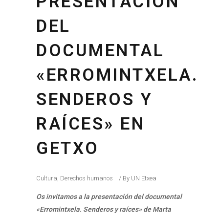
PRESENTACIÓN
DEL
DOCUMENTAL
«ERROMINTXELA.
SENDEROS Y
RAÍCES» EN
GETXO
Cultura
,
Derechos humanos
By
UN Etxea
Os invitamos a la presentación del documental
«Erromintxela. Senderos y raíces» de Marta