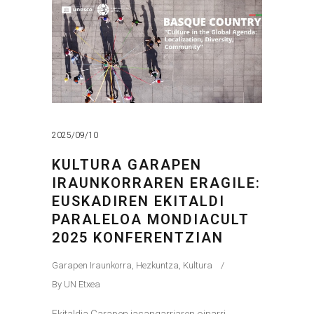
2025/09/10
KULTURA GARAPEN
IRAUNKORRAREN ERAGILE:
EUSKADIREN EKITALDI
PARALELOA MONDIACULT
2025 KONFERENTZIAN
Garapen Iraunkorra
,
Hezkuntza
,
Kultura
By
UN Etxea
Ekitaldia Garapen jasangarriaren oinarri