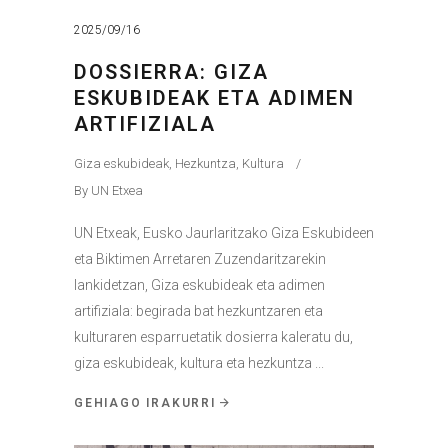
2025/09/16
DOSSIERRA: GIZA
ESKUBIDEAK ETA ADIMEN
ARTIFIZIALA
Giza eskubideak
,
Hezkuntza
,
Kultura
By
UN Etxea
UN Etxeak, Eusko Jaurlaritzako Giza Eskubideen
eta Biktimen Arretaren Zuzendaritzarekin
lankidetzan, Giza eskubideak eta adimen
artifiziala: begirada bat hezkuntzaren eta
kulturaren esparruetatik dosierra kaleratu du,
giza eskubideak, kultura eta hezkuntza
GEHIAGO IRAKURRI