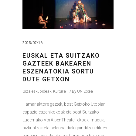
2025/07/16
EUSKAL ETA SUITZAKO
GAZTEEK BAKEAREN
ESZENATOKIA SORTU
DUTE GETXON
Giza eskubideak
,
Kultura
By
UN Etxea
Hamar aktore gaztek, bost Getxoko Utopian
espazio eszenikokoak eta bost Suitzako
Lucernako VorAlpenTheater-ekoak, mugak,
hizkuntzak eta belaunaldiak gainditzen dituen
esperientzia artistiko eta humanoa bizi izan