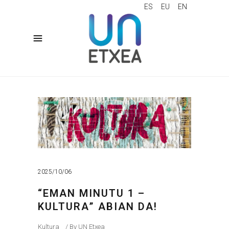
ES
EU
EN
2025/10/06
“EMAN MINUTU 1 –
KULTURA” ABIAN DA!
Kultura
By
UN Etxea