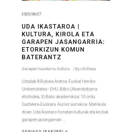
2025/06/27
UDA IKASTAROA |
KULTURA, KIROLA ETA
GARAPEN JASANGARRIA:
ETORKIZUN KOMUN
BATERANTZ
Garapen Iraunkorra
,
Kultura
By
UN Etxea
Uztailak 8 Bizkaia Aretoa. Euskal Herriko
Unibertsitatea - EHU. Bilbo (Abandoibarra
etorbidea, 3) Balio akademikoa: 10 ordu
Gaztelera-Euskara. Aurrez aurrekoa. Matrikula
doan. Uda Ikastaro honetan kulturak eta kirolak
garapen jasangarrian
GEHIAGO IRAKURRI