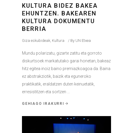
KULTURA BIDEZ BAKEA
EHUNTZEN. BAKEAREN
KULTURA DOKUMENTU
BERRIA
Giza eskubideak
,
Kultura
By
UN Etxea
Mundu polarizatu, gizarte zatitu eta gorroto
diskurtsoek markatutako garai honetan, bakeaz
hitz egitea inoiz baino premiazkoagoa da. Baina
ez abstrakziotik, baizik eta eguneroko
praktikatik, eraldatzen duten keinuetatik,
erresistitzen eta sortzen
GEHIAGO IRAKURRI