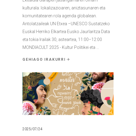
kulturala: lokalizazioaren, aniztasunaren eta
komunitatearen rola agenda globalean.
Antolatzaileak UN Etxea –UNESCO Sustatzeko
Euskal Herriko Elkartea Eusko Jaurlaritza Data
eta tokia Irailak 30, asteartea, 11:00–12:00
MONDIACULT 2025 - Kultur Politikei eta
GEHIAGO IRAKURRI
2025/07/24