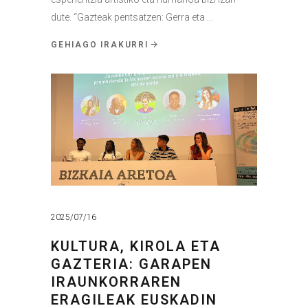
dute. “Gazteak pentsatzen: Gerra eta
GEHIAGO IRAKURRI
2025/07/16
KULTURA, KIROLA ETA
GAZTERIA: GARAPEN
IRAUNKORRAREN
ERAGILEAK EUSKADIN