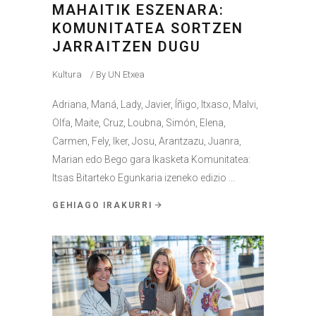
MAHAITIK ESZENARA:
KOMUNITATEA SORTZEN
JARRAITZEN DUGU
Kultura
By
UN Etxea
Adriana, Maná, Lady, Javier, Íñigo, Itxaso, Malvi,
Olfa, Maite, Cruz, Loubna, Simón, Elena,
Carmen, Fely, Iker, Josu, Arantzazu, Juanra,
Marian edo Bego gara Ikasketa Komunitatea:
Itsas Bitarteko Egunkaria izeneko edizio
GEHIAGO IRAKURRI