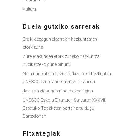
Kultura
Duela gutxiko sarrerak
Eraiki dezagun elkarrekin hezkuntzaren
etorkizuna
Zure erakundea etorkizuneko hezkuntza
irudikatzeko gune bihurtu
Nola irudikatzen duzu etorkizuneko hezkuntza?
UNESCOk zure ahotsa entzun nahi du
Jaiak aniztasunaren adierazpen gisa
UNESCO Eskola Elkartuen Sarearen XXXVII.
Estatuko Topaketan parte hartu dugu
Bartzelonan
Fitxategiak