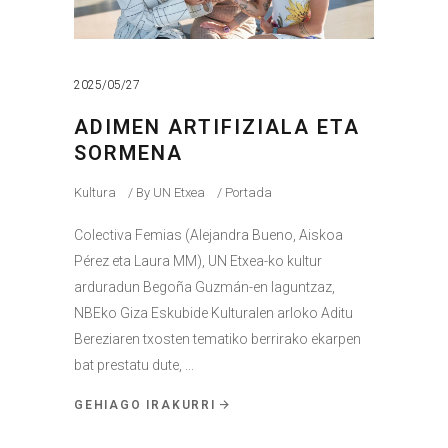
2025/05/27
ADIMEN ARTIFIZIALA ETA
SORMENA
Kultura
By
UN Etxea
Portada
Colectiva Femias (Alejandra Bueno, Aiskoa
Pérez eta Laura MM), UN Etxea-ko kultur
arduradun Begoña Guzmán-en laguntzaz,
NBEko Giza Eskubide Kulturalen arloko Aditu
Bereziaren txosten tematiko berrirako ekarpen
bat prestatu dute,
GEHIAGO IRAKURRI