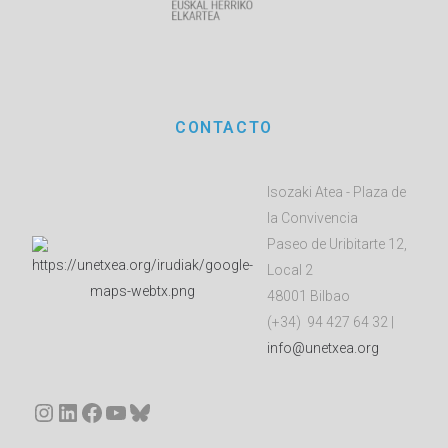
CONTACTO
Isozaki Atea - Plaza de
la Convivencia
Paseo de Uribitarte 12,
Local 2
48001 Bilbao
(+34) 94 427 64 32 |
info@unetxea.org
Instagram
LinkedIn
Facebook
YouTube
Bluesky