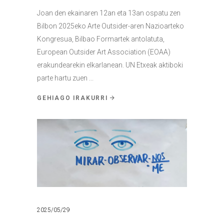
Joan den ekainaren 12an eta 13an ospatu zen
Bilbon 2025eko Arte Outsider-aren Nazioarteko
Kongresua, Bilbao Formartek antolatuta,
European Outsider Art Association (EOAA)
erakundearekin elkarlanean. UN Etxeak aktiboki
parte hartu zuen
GEHIAGO IRAKURRI
2025/05/29