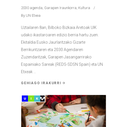
2030 agenda
,
Garapen Iraunkorra
,
Kultura
By
UN Etxea
Uztailaren 8an, Bilboko Bizkaia Aretoak UIK
udako ikastaroaren edizio berria hartu zuen.
Ekitaldia Eusko Jaurlaritzako Gizarte
Berrikuntzaren eta 2030 Agendaren
Zuzendaritzak, Garapen Jasangarrirako
Espainiako Sareak (REDS-SDSN Spain) eta UN
Etxeak
GEHIAGO IRAKURRI