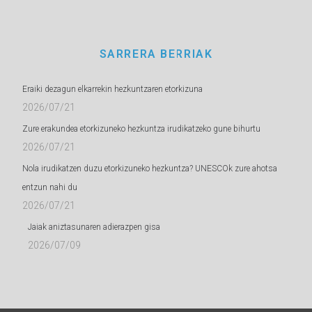
SARRERA BERRIAK
Eraiki dezagun elkarrekin hezkuntzaren etorkizuna
2026/07/21
Zure erakundea etorkizuneko hezkuntza irudikatzeko gune bihurtu
2026/07/21
Nola irudikatzen duzu etorkizuneko hezkuntza? UNESCOk zure ahotsa
entzun nahi du
2026/07/21
Jaiak aniztasunaren adierazpen gisa
2026/07/09