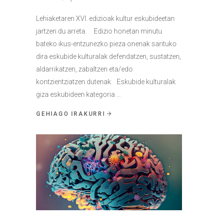
Lehiaketaren XVI. edizioak kultur eskubideetan
jartzen du arreta. Edizio honetan minutu
bateko ikus-entzunezko pieza onenak sarituko
dira eskubide kulturalak defendatzen, sustatzen,
aldarrikatzen, zabaltzen eta/edo
kontzientziatzen dutenak. Eskubide kulturalak
giza eskubideen kategoria
GEHIAGO IRAKURRI