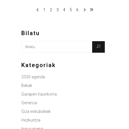
1
2
3
4
5
6
Bilatu
Bilatu
honen
arabera:
Kategoriak
2030 agenda
Bekak
Garapen Iraunkorra
Generoa
Giza eskubideak
Hezkuntza
Ingurumena