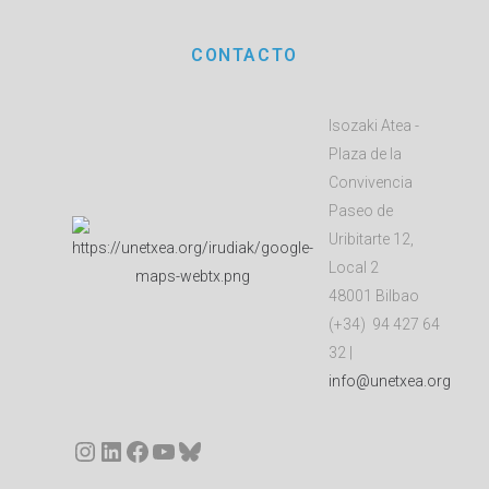
CONTACTO
Isozaki Atea -
Plaza de la
Convivencia
Paseo de
Uribitarte 12,
Local 2
48001 Bilbao
(+34) 94 427 64
32 |
info@unetxea.org
Instagram
LinkedIn
Facebook
YouTube
Bluesky