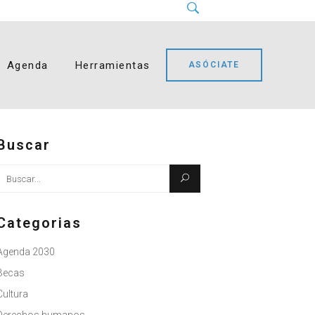
Instagram
LinkedIn
Facebook
YouTube
Bluesky
Agenda
Herramientas
ASÓCIATE
Buscar
Busque:
Categorias
Agenda 2030
Becas
Cultura