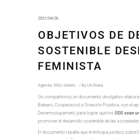
2021/04/26
OBJETIVOS DE 
SOSTENIBLE DES
FEMINISTA
Agenda 2030
,
Género
By
UN Etxea
Os compartimos un documento divulgativo elaborado
Balears, Cooperacció y Creación Positiva, con el a
Desemvolupament, para lograr que los
ODS sean un
promover el desarrollo sostenible de las sociedad
El documento resalta que el enfoque jurídico sob