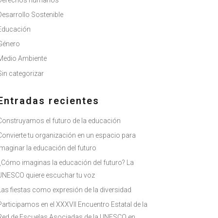
Derechos humanos
Desarrollo Sostenible
Educación
Género
Medio Ambiente
Sin categorizar
Entradas recientes
Construyamos el futuro de la educación
Convierte tu organización en un espacio para
imaginar la educación del futuro
¿Cómo imaginas la educación del futuro? La
UNESCO quiere escuchar tu voz
Las fiestas como expresión de la diversidad
Participamos en el XXXVII Encuentro Estatal de la
Red de Escuelas Asociadas de la UNESCO en