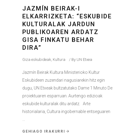
JAZMÍN BEIRAK-I
ELKARRIZKETA: “ESKUBIDE
KULTURALAK JARDUN
PUBLIKOAREN ARDATZ
GISA FINKATU BEHAR
DIRA”
Giza eskubideak
,
Kultura
By
UN Etxea
Jazmín Beirak Kultura Ministerioko Kultur
Eskubideen zuzendari nagusiarekin hitz egin
dugu, UN Etxeak bultzatutako Dame 1 Minuto De
proiektuaren esparruan. Aurtengo edizioak
eskubide kulturalak ditu ardatz. Arte
historialaria, Cultura ingobernable entseguaren
GEHIAGO IRAKURRI