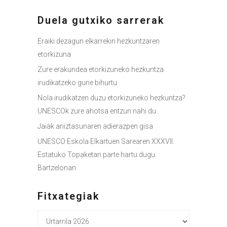
Duela gutxiko sarrerak
Eraiki dezagun elkarrekin hezkuntzaren
etorkizuna
Zure erakundea etorkizuneko hezkuntza
irudikatzeko gune bihurtu
Nola irudikatzen duzu etorkizuneko hezkuntza?
UNESCOk zure ahotsa entzun nahi du
Jaiak aniztasunaren adierazpen gisa
UNESCO Eskola Elkartuen Sarearen XXXVII.
Estatuko Topaketan parte hartu dugu
Bartzelonan
Fitxategiak
Fitxategiak