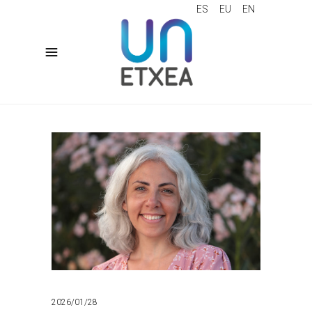
ES
EU
EN
2026/01/28