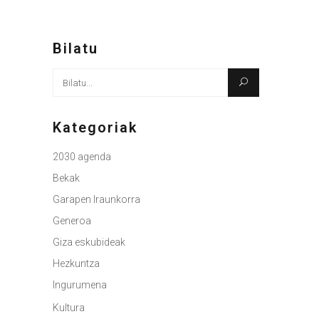
Bilatu
Bilatu
honen
arabera:
Kategoriak
2030 agenda
Bekak
Garapen Iraunkorra
Generoa
Giza eskubideak
Hezkuntza
Ingurumena
Kultura