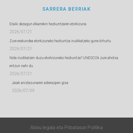
SARRERA BERRIAK
Eraiki dezagun elkarrekin hezkuntzaren etorkizuna
2026/07/21
Zure erakundea etorkizuneko hezkuntza irudikatzeko gune bihurtu
2026/07/21
Nola irudikatzen duzu etorkizuneko hezkuntza? UNESCOk zure ahotsa
entzun nahi du
2026/07/21
Jaiak aniztasunaren adierazpen gisa
2026/07/09
Abisu legala
eta
Pribatasun Politika