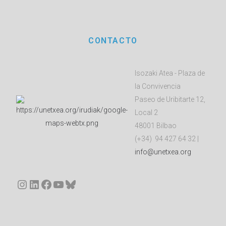
CONTACTO
Isozaki Atea - Plaza de
la Convivencia
Paseo de Uribitarte 12,
Local 2
48001 Bilbao
(+34) 94 427 64 32 |
info@unetxea.org
Instagram
LinkedIn
Facebook
YouTube
Bluesky