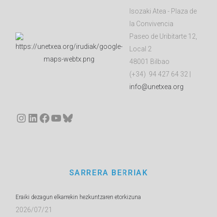
Isozaki Atea - Plaza de
la Convivencia
Paseo de Uribitarte 12,
Local 2
48001 Bilbao
(+34) 94 427 64 32 |
info@unetxea.org
Instagram
LinkedIn
Facebook
YouTube
Bluesky
SARRERA BERRIAK
Eraiki dezagun elkarrekin hezkuntzaren etorkizuna
2026/07/21