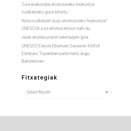
Zure erakundea etorkizuneko hezkuntza
irudikatzeko gune bihurtu
Nola irudikatzen duzu etorkizuneko hezkuntza?
UNESCOk zure ahotsa entzun nahi du
Jaiak aniztasunaren adierazpen gisa
UNESCO Eskola Elkartuen Sarearen XXXVII.
Estatuko Topaketan parte hartu dugu
Bartzelonan
Fitxategiak
Fitxategiak