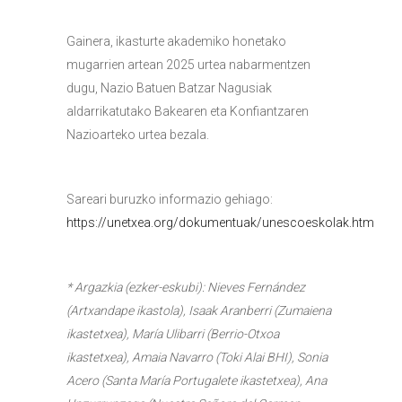
Gainera, ikasturte akademiko honetako
mugarrien artean 2025 urtea nabarmentzen
dugu, Nazio Batuen Batzar Nagusiak
aldarrikatutako Bakearen eta Konfiantzaren
Nazioarteko urtea bezala.
Sareari buruzko informazio gehiago:
https://unetxea.org/dokumentuak/unescoeskolak.htm
* Argazkia (ezker-eskubi): Nieves Fernández
(Artxandape ikastola), Isaak Aranberri (Zumaiena
ikastetxea), María Ulibarri (Berrio-Otxoa
ikastetxea), Amaia Navarro (Toki Alai BHI), Sonia
Acero (Santa María Portugalete ikastetxea), Ana