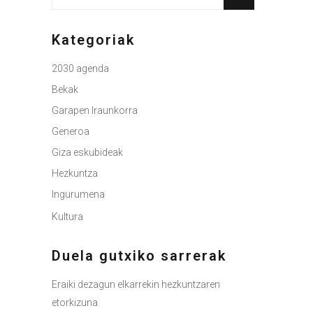
honen
arabera:
Kategoriak
2030 agenda
Bekak
Garapen Iraunkorra
Generoa
Giza eskubideak
Hezkuntza
Ingurumena
Kultura
Duela gutxiko sarrerak
Eraiki dezagun elkarrekin hezkuntzaren
etorkizuna