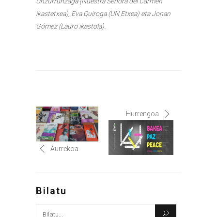
Unzurrunzaga (Nuestra Señora del Carmen
ikastetxea), Eva Quiroga (UN Etxea) eta Jonan
Gómez (Lauro ikastola).
Hurrengoa
Aurrekoa
Bilatu
Bilatu