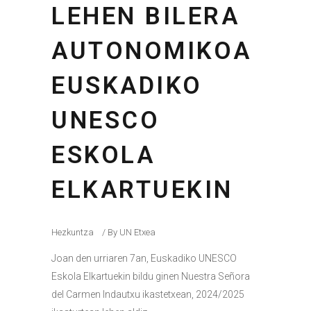
LEHEN BILERA
AUTONOMIKOA
EUSKADIKO
UNESCO
ESKOLA
ELKARTUEKIN
Hezkuntza
By
UN Etxea
Joan den urriaren 7an, Euskadiko UNESCO
Eskola Elkartuekin bildu ginen Nuestra Señora
del Carmen Indautxu ikastetxean, 2024/2025