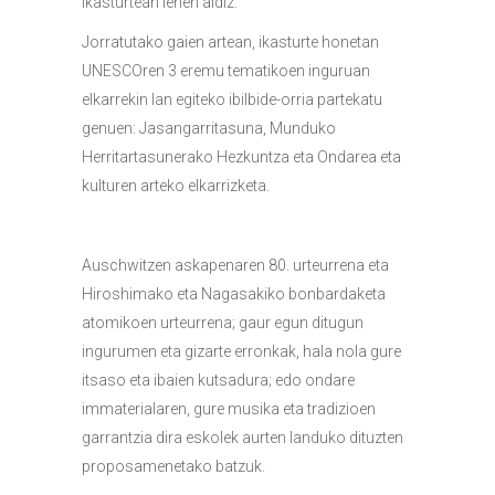
ikasturtean lehen aldiz.
Jorratutako gaien artean, ikasturte honetan
UNESCOren 3 eremu tematikoen inguruan
elkarrekin lan egiteko ibilbide-orria partekatu
genuen: Jasangarritasuna, Munduko
Herritartasunerako Hezkuntza eta Ondarea eta
kulturen arteko elkarrizketa.
Auschwitzen askapenaren 80. urteurrena eta
Hiroshimako eta Nagasakiko bonbardaketa
atomikoen urteurrena; gaur egun ditugun
ingurumen eta gizarte erronkak, hala nola gure
itsaso eta ibaien kutsadura; edo ondare
immaterialaren, gure musika eta tradizioen
garrantzia dira eskolek aurten landuko dituzten
proposamenetako batzuk.