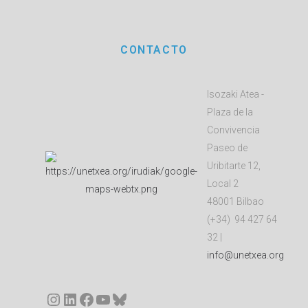
CONTACTO
Isozaki Atea -
Plaza de la
Convivencia
Paseo de
Uribitarte 12,
Local 2
48001 Bilbao
(+34) 94 427 64
32 |
info@unetxea.org
Instagram
LinkedIn
Facebook
YouTube
Bluesky