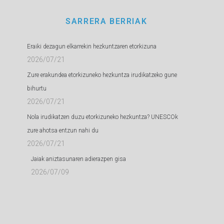
SARRERA BERRIAK
Eraiki dezagun elkarrekin hezkuntzaren etorkizuna
2026/07/21
Zure erakundea etorkizuneko hezkuntza irudikatzeko gune
bihurtu
2026/07/21
Nola irudikatzen duzu etorkizuneko hezkuntza? UNESCOk
zure ahotsa entzun nahi du
2026/07/21
Jaiak aniztasunaren adierazpen gisa
2026/07/09