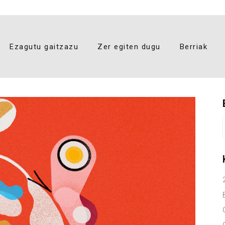
Ezagutu gaitzazu
Zer egiten dugu
Berriak