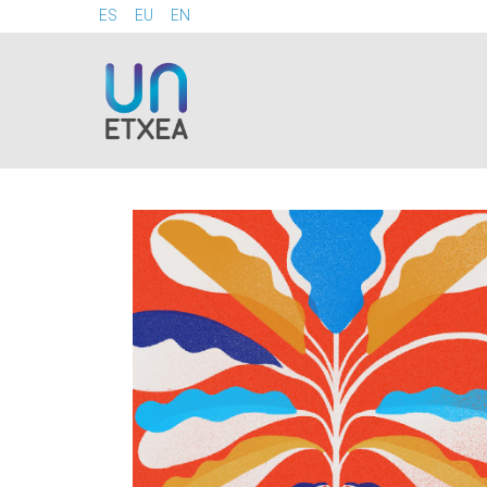
ES
EU
EN