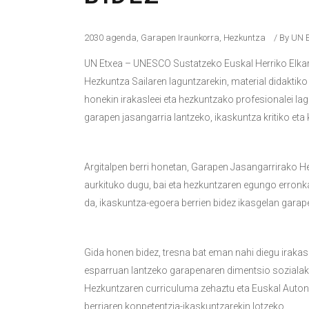
2030 agenda
,
Garapen Iraunkorra
,
Hezkuntza
By
UN E
UN Etxea – UNESCO Sustatzeko Euskal Herriko Elkart
Hezkuntza Sailaren laguntzarekin, material didaktiko 
honekin irakasleei eta hezkuntzako profesionalei lag
garapen jasangarria lantzeko, ikaskuntza kritiko et
Argitalpen berri honetan, Garapen Jasangarrirako H
aurkituko dugu, bai eta hezkuntzaren egungo erronkak
da, ikaskuntza-egoera berrien bidez ikasgelan gara
Gida honen bidez, tresna bat eman nahi diegu irakasl
esparruan lantzeko garapenaren dimentsio sozialak,
Hezkuntzaren curriculuma zehaztu eta Euskal Auto
berriaren konpetentzia-ikaskuntzarekin lotzeko.