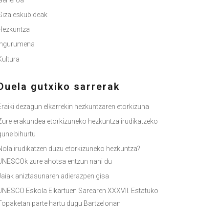
Generoa
Giza eskubideak
Hezkuntza
Ingurumena
Kultura
Duela gutxiko sarrerak
Eraiki dezagun elkarrekin hezkuntzaren etorkizuna
Zure erakundea etorkizuneko hezkuntza irudikatzeko
gune bihurtu
Nola irudikatzen duzu etorkizuneko hezkuntza?
UNESCOk zure ahotsa entzun nahi du
Jaiak aniztasunaren adierazpen gisa
UNESCO Eskola Elkartuen Sarearen XXXVII. Estatuko
Topaketan parte hartu dugu Bartzelonan