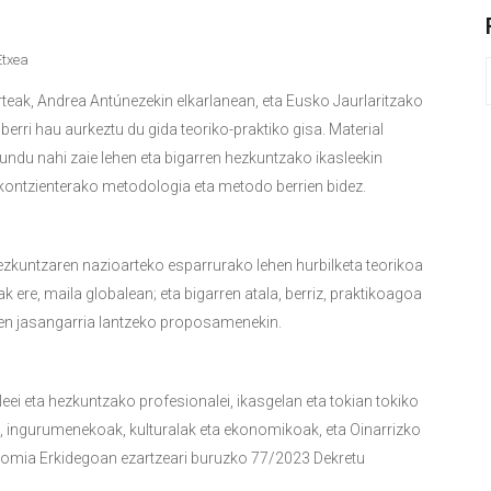
txea
eak, Andrea Antúnezekin elkarlanean, eta Eusko Jaurlaritzako
berri hau aurkeztu du gida teoriko-praktiko gisa. Material
undu nahi zaie lehen eta bigarren hezkuntzako ikasleekin
a kontzienterako metodologia eta metodo berrien bidez.
ezkuntzaren nazioarteko esparrurako lehen hurbilketa teorikoa
 ere, maila globalean; eta bigarren atala, berriz, praktikoagoa
pen jasangarria lantzeko proposamenekin.
eei eta hezkuntzako profesionalei, ikasgelan eta tokian tokiko
 ingurumenekoak, kulturalak eta ekonomikoak, eta Oinarrizko
nomia Erkidegoan ezartzeari buruzko 77/2023 Dekretu