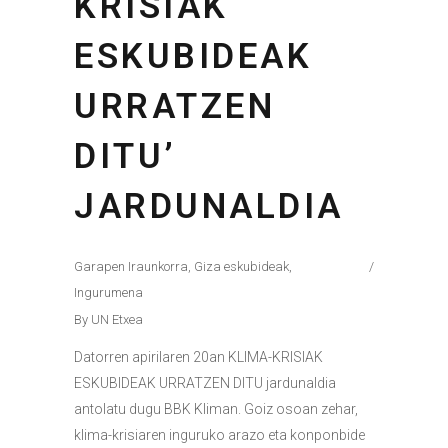
KRISIAK
ESKUBIDEAK
URRATZEN
DITU’
JARDUNALDIA
Garapen Iraunkorra
,
Giza eskubideak
,
Ingurumena
By
UN Etxea
Datorren apirilaren 20an KLIMA-KRISIAK
ESKUBIDEAK URRATZEN DITU jardunaldia
antolatu dugu BBK Kliman. Goiz osoan zehar,
klima-krisiaren inguruko arazo eta konponbide