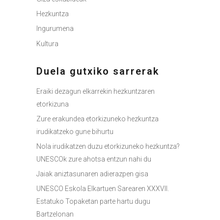
Hezkuntza
Ingurumena
Kultura
Duela gutxiko sarrerak
Eraiki dezagun elkarrekin hezkuntzaren
etorkizuna
Zure erakundea etorkizuneko hezkuntza
irudikatzeko gune bihurtu
Nola irudikatzen duzu etorkizuneko hezkuntza?
UNESCOk zure ahotsa entzun nahi du
Jaiak aniztasunaren adierazpen gisa
UNESCO Eskola Elkartuen Sarearen XXXVII.
Estatuko Topaketan parte hartu dugu
Bartzelonan