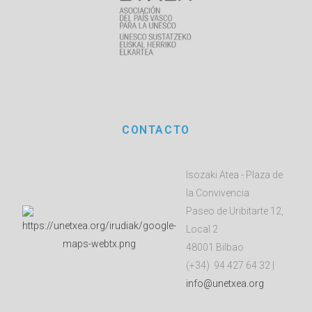
CONTACTO
Isozaki Atea - Plaza de
la Convivencia
Paseo de Uribitarte 12,
Local 2
48001 Bilbao
(+34) 94 427 64 32 |
info@unetxea.org