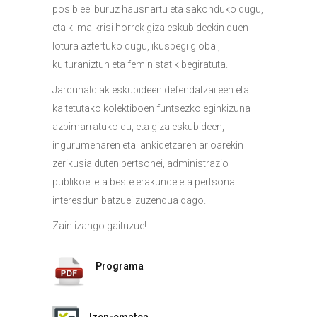
posibleei buruz hausnartu eta sakonduko dugu,
eta klima-krisi horrek giza eskubideekin duen
lotura aztertuko dugu, ikuspegi global,
kulturaniztun eta feministatik begiratuta.
Jardunaldiak eskubideen defendatzaileen eta
kaltetutako kolektiboen funtsezko eginkizuna
azpimarratuko du, eta giza eskubideen,
ingurumenaren eta lankidetzaren arloarekin
zerikusia duten pertsonei, administrazio
publikoei eta beste erakunde eta pertsona
interesdun batzuei zuzendua dago.
Zain izango gaituzue!
Programa