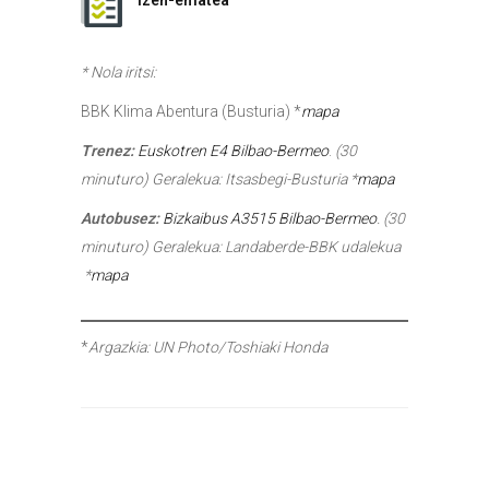
Izen-ematea
* Nola iritsi:
BBK Klima Abentura (Busturia) *
mapa
Trenez:
Euskotren E4 Bilbao-Bermeo
.
(30
minuturo) Geralekua: Itsasbegi-Busturia *
mapa
Autobusez:
Bizkaibus A3515 Bilbao-Bermeo
.
(30
minuturo) Geralekua: Landaberde-BBK udalekua
*
mapa
*
Argazkia: UN Photo/Toshiaki Honda