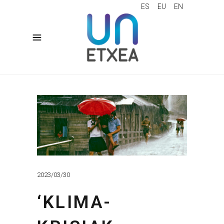
ES
EU
EN
2023/03/30
‘KLIMA-