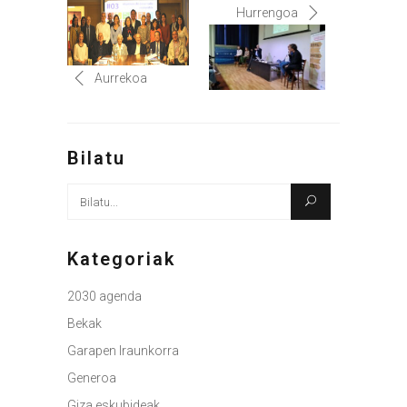
Hurrengoa
Aurrekoa
Bilatu
Bilatu
honen
arabera:
Kategoriak
2030 agenda
Bekak
Garapen Iraunkorra
Generoa
Giza eskubideak