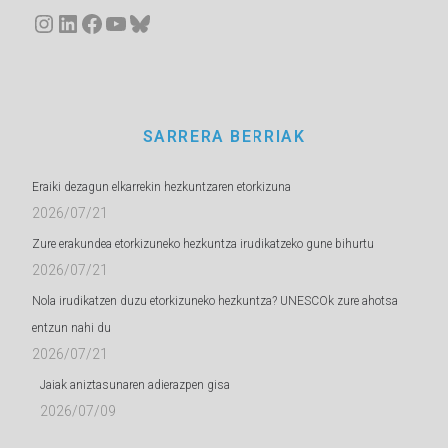
Instagram
LinkedIn
Facebook
YouTube
Bluesky
SARRERA BERRIAK
Eraiki dezagun elkarrekin hezkuntzaren etorkizuna
2026/07/21
Zure erakundea etorkizuneko hezkuntza irudikatzeko gune bihurtu
2026/07/21
Nola irudikatzen duzu etorkizuneko hezkuntza? UNESCOk zure ahotsa
entzun nahi du
2026/07/21
Jaiak aniztasunaren adierazpen gisa
2026/07/09