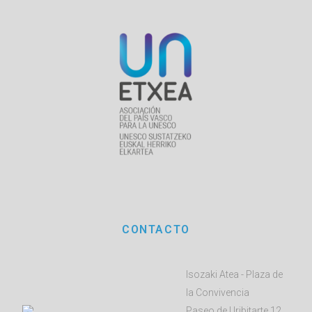
CONTACTO
Isozaki Atea - Plaza de
la Convivencia
Paseo de Uribitarte 12,