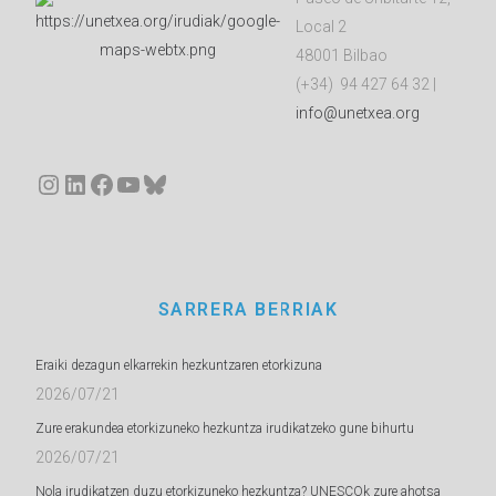
Local 2
48001 Bilbao
(+34) 94 427 64 32 |
info@unetxea.org
Instagram
LinkedIn
Facebook
YouTube
Bluesky
SARRERA BERRIAK
Eraiki dezagun elkarrekin hezkuntzaren etorkizuna
2026/07/21
Zure erakundea etorkizuneko hezkuntza irudikatzeko gune bihurtu
2026/07/21
Nola irudikatzen duzu etorkizuneko hezkuntza? UNESCOk zure ahotsa