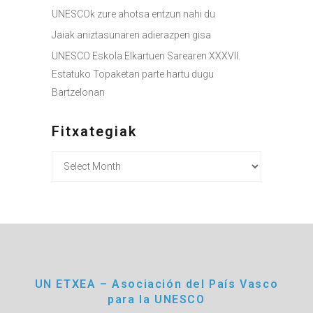
UNESCOk zure ahotsa entzun nahi du
Jaiak aniztasunaren adierazpen gisa
UNESCO Eskola Elkartuen Sarearen XXXVII.
Estatuko Topaketan parte hartu dugu
Bartzelonan
Fitxategiak
Fitxategiak
UN ETXEA – Asociación del País Vasco
para la UNESCO