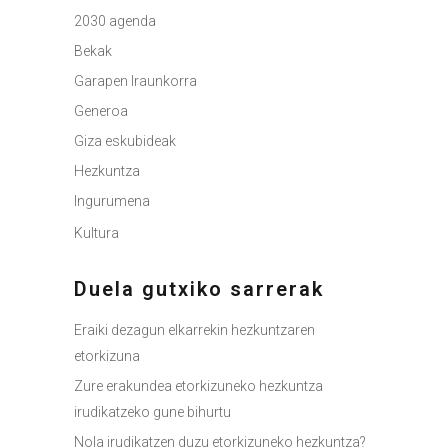
2030 agenda
Bekak
Garapen Iraunkorra
Generoa
Giza eskubideak
Hezkuntza
Ingurumena
Kultura
Duela gutxiko sarrerak
Eraiki dezagun elkarrekin hezkuntzaren
etorkizuna
Zure erakundea etorkizuneko hezkuntza
irudikatzeko gune bihurtu
Nola irudikatzen duzu etorkizuneko hezkuntza?