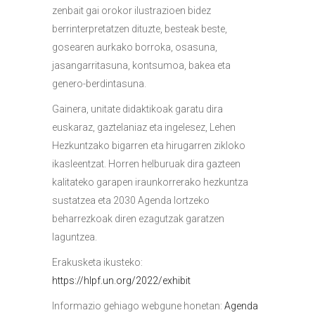
zenbait gai orokor ilustrazioen bidez
berrinterpretatzen dituzte, besteak beste,
gosearen aurkako borroka, osasuna,
jasangarritasuna, kontsumoa, bakea eta
genero-berdintasuna.
Gainera, unitate didaktikoak garatu dira
euskaraz, gaztelaniaz eta ingelesez, Lehen
Hezkuntzako bigarren eta hirugarren zikloko
ikasleentzat. Horren helburuak dira gazteen
kalitateko garapen iraunkorrerako hezkuntza
sustatzea eta 2030 Agenda lortzeko
beharrezkoak diren ezagutzak garatzen
laguntzea.
Erakusketa ikusteko:
https://hlpf.un.org/2022/exhibit
Informazio gehiago webgune honetan:
Agenda