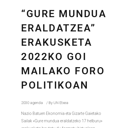
“GURE MUNDUA
ERALDATZEA”
ERAKUSKETA
2022KO GOI
MAILAKO FORO
POLITIKOAN
2030 agenda
By
UN Etxea
Nazio Batuen Ekonomia eta Gizarte Gaietako
Sailak «Gure mundua eraldatzeko 17 helburu»