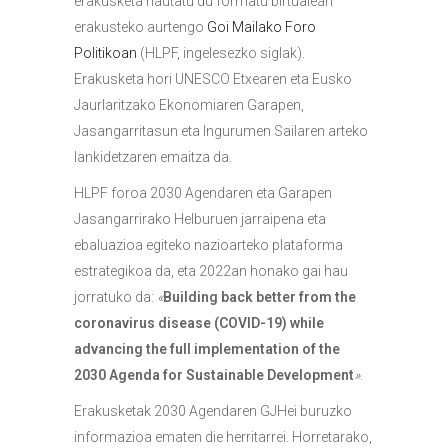
erakusketa hautatu du formatu birtualean
erakusteko aurtengo
Goi Mailako Foro
Politikoan
(HLPF, ingelesezko siglak).
Erakusketa hori UNESCO Etxearen eta Eusko
Jaurlaritzako Ekonomiaren Garapen,
Jasangarritasun eta Ingurumen Sailaren arteko
lankidetzaren emaitza da.
HLPF foroa 2030 Agendaren eta Garapen
Jasangarrirako Helburuen jarraipena eta
ebaluazioa egiteko nazioarteko plataforma
estrategikoa da, eta 2022an honako gai hau
jorratuko da:
«
Building back better from the
coronavirus disease (COVID-19) while
advancing the full implementation of the
2030 Agenda for Sustainable Development
»
.
Erakusketak 2030 Agendaren GJHei buruzko
informazioa ematen die herritarrei. Horretarako,