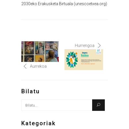
2030eko Erakusketa Birtuala (unescoetxea.org)
Hurrengoa
Aurrekoa
Bilatu
Bilatu
honen
arabera:
Kategoriak