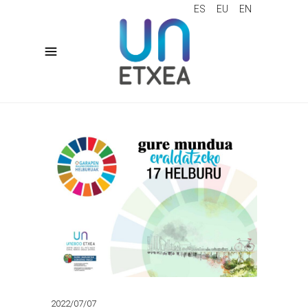
ES
EU
EN
2022/07/07