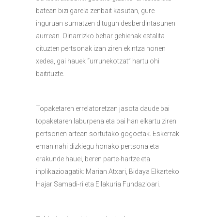
batean bizi garela zenbait kasutan, gure
inguruan sumatzen ditugun desberdintasunen
aurrean. Oinarrizko behar gehienak estalita
dituzten pertsonak izan ziren ekintza honen
xedea, gai hauek “urrunekotzat” hartu ohi
baitituzte.
Topaketaren errelatoretzan jasota daude bai
topaketaren laburpena eta bai han elkartu ziren
pertsonen artean sortutako gogoetak. Eskerrak
eman nahi dizkiegu honako pertsona eta
erakunde hauei, beren parte-hartze eta
inplikazioagatik: Marian Atxari, Bidaya Elkarteko
Hajar Samadi-ri eta Ellakuria Fundazioari.