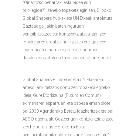
“Oinarrizko beharrak, eskubidea edo
pribilegioa?” izeneko topaketa egin zen, Bilboko
Global Shapers hub-ek eta UN Etxeak antolatuta.
Gazteak gai jakin baten inguruan
sentsibilizatzea eta kontzientziatzea izan zen
topaketaren ardatza: hain zuzen ere, gazteen
ingurunean oinarrizko premien inguruan
dauden errealitateei eta desberdintasunei buruz.
Global Shapers Bilbao-ren eta UN Etxearen
arteko lankidetzatik sortu zen topaketa egiteko
ideia, Gure Etorkizuna (Futuro en Común)
ekimenaren esparruan, eta babesa eman diote
bai 2030 Agendarako Estatu Idazkaritzak eta bai
AECID agentziak. Gazteengan kontzientzia piztea
zen helburua, uste orokorra baita
sentiberatasunik gabeko gizarte “anestesiatu”