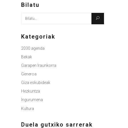
Bilatu
Bilatu
honen
arabera:
Kategoriak
2030 agenda
Bekak
Garapen Iraunkorra
Generoa
Giza eskubideak
Hezkuntza
Ingurumena
Kultura
Duela gutxiko sarrerak