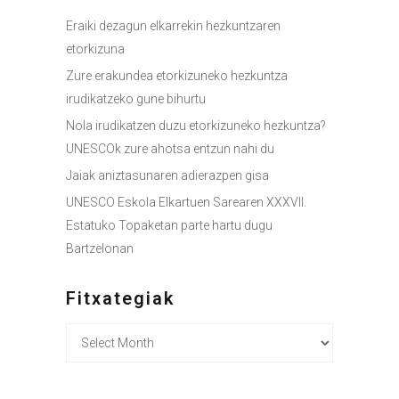
Eraiki dezagun elkarrekin hezkuntzaren
etorkizuna
Zure erakundea etorkizuneko hezkuntza
irudikatzeko gune bihurtu
Nola irudikatzen duzu etorkizuneko hezkuntza?
UNESCOk zure ahotsa entzun nahi du
Jaiak aniztasunaren adierazpen gisa
UNESCO Eskola Elkartuen Sarearen XXXVII.
Estatuko Topaketan parte hartu dugu
Bartzelonan
Fitxategiak
Fitxategiak