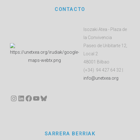
CONTACTO
Isozaki Atea - Plaza de
la Convivencia
Paseo de Uribitarte 12,
Local 2
48001 Bilbao
(+34) 94 427 64 32 |
info@unetxea.org
Instagram
LinkedIn
Facebook
YouTube
Bluesky
SARRERA BERRIAK