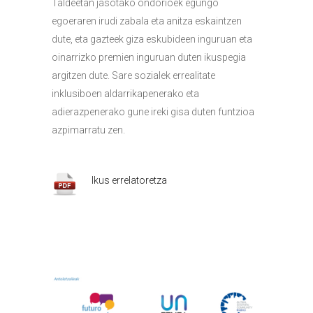
Taldeetan jasotako ondorioek egungo
egoeraren irudi zabala eta anitza eskaintzen
dute, eta gazteek giza eskubideen inguruan eta
oinarrizko premien inguruan duten ikuspegia
argitzen dute. Sare sozialek errealitate
inklusiboen aldarrikapenerako eta
adierazpenerako gune ireki gisa duten funtzioa
azpimarratu zen.
Ikus errelatoretza