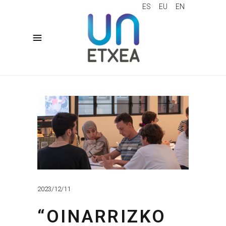
ES
EU
EN
2023/12/11
“OINARRIZKO