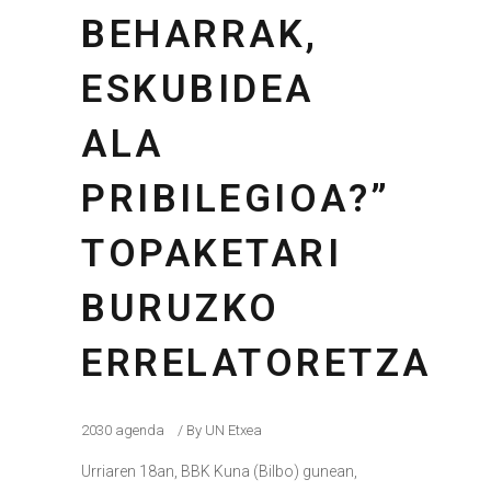
BEHARRAK,
ESKUBIDEA
ALA
PRIBILEGIOA?”
TOPAKETARI
BURUZKO
ERRELATORETZA
2030 agenda
By
UN Etxea
Urriaren 18an, BBK Kuna (Bilbo) gunean,