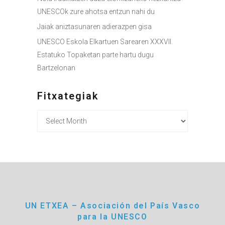
UNESCOk zure ahotsa entzun nahi du
Jaiak aniztasunaren adierazpen gisa
UNESCO Eskola Elkartuen Sarearen XXXVII.
Estatuko Topaketan parte hartu dugu
Bartzelonan
Fitxategiak
Fitxategiak
UN ETXEA – Asociación del País Vasco
para la UNESCO