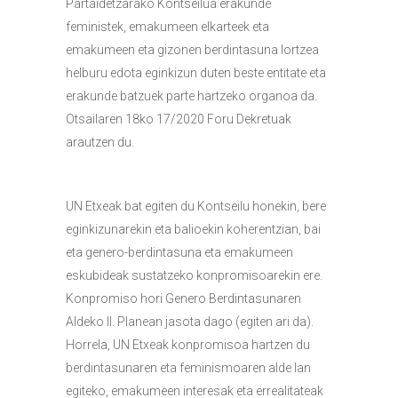
Partaidetzarako Kontseilua erakunde
feministek, emakumeen elkarteek eta
emakumeen eta gizonen berdintasuna lortzea
helburu edota eginkizun duten beste entitate eta
erakunde batzuek parte hartzeko organoa da.
Otsailaren 18ko 17/2020 Foru Dekretuak
arautzen du.
UN Etxeak
bat egiten du Kontseilu honekin, bere
eginkizunarekin eta balioekin koherentzian, bai
eta genero-berdintasuna eta emakumeen
eskubideak sustatzeko konpromisoarekin ere.
Konpromiso hori Genero Berdintasunaren
Aldeko II. Planean jasota dago (egiten ari da).
Horrela, UN Etxeak konpromisoa hartzen du
berdintasunaren eta feminismoaren alde lan
egiteko, emakumeen interesak eta errealitateak