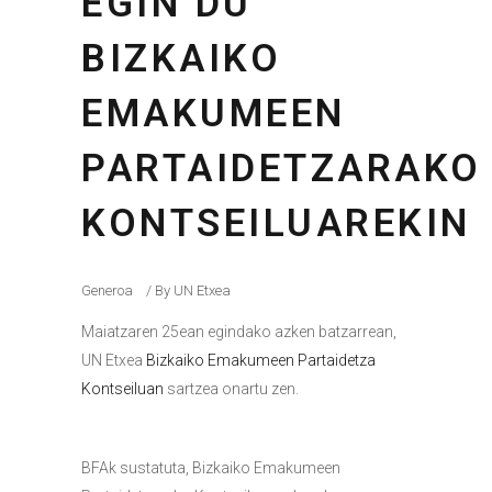
EGIN DU
BIZKAIKO
EMAKUMEEN
PARTAIDETZARAKO
KONTSEILUAREKIN
Generoa
By
UN Etxea
Maiatzaren 25ean egindako azken batzarrean,
UN Etxea
Bizkaiko Emakumeen Partaidetza
Kontseiluan
sartzea onartu zen.
BFAk sustatuta, Bizkaiko Emakumeen