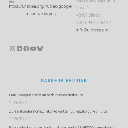
Paseo de Uribitarte 12,
Local 2
48001 Bilbao
(+34) 94 427 64 32 |
info@unetxea.org
Instagram
LinkedIn
Facebook
YouTube
Bluesky
SARRERA BERRIAK
Eraiki dezagun elkarrekin hezkuntzaren etorkizuna
2026/07/21
Zure erakundea etorkizuneko hezkuntza irudikatzeko gune bihurtu
2026/07/21
Nola irudikatzen duzu etorkizuneko hezkuntza? UNESCOk zure ahotsa