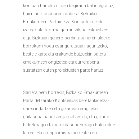
kontuan hartuko dituen begirada bat integratuz,
haien aniztasunaren arabera. Bizkaiko
Emakumeen Partaidetza Kontseiluko kide
izateak plataforma garrantzitsua eskaintzen
digu Bizkaian genero-berdintasunaren aldeko
borrokan modu esanguratsuan laguntzeko,
beste elkarte eta erakunde batzuekin batera
emakumeen ongizatea eta aurrerapena
sustatzen duten proiektuetan parte hartuz.
Sarrera berri horrekin, Bizkaiko Emakumeen
Partaidetzarako Kontseiluak bere lankidetza-
sarea indartzen eta gizartean eragiteko
gaitasuna handitzen jarraitzen du, eta gizarte
bidezkoago eta berdintasunezkoago baten alde
lan egiteko konpromisoa berresten du.