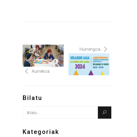
Hurrengoa
Aurrekoa
Bilatu
Bilatu
honen
arabera:
Kategoriak