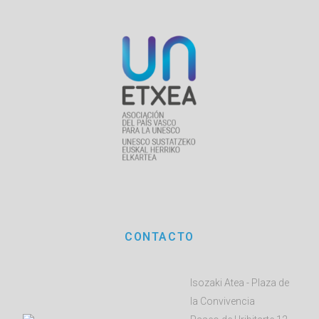
CONTACTO
Isozaki Atea - Plaza de
la Convivencia