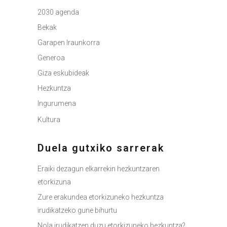
2030 agenda
Bekak
Garapen Iraunkorra
Generoa
Giza eskubideak
Hezkuntza
Ingurumena
Kultura
Duela gutxiko sarrerak
Eraiki dezagun elkarrekin hezkuntzaren
etorkizuna
Zure erakundea etorkizuneko hezkuntza
irudikatzeko gune bihurtu
Nola irudikatzen duzu etorkizuneko hezkuntza?