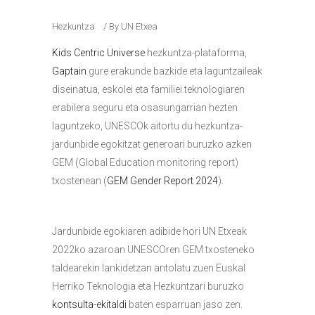
Hezkuntza
By
UN Etxea
Kids Centric Universe
hezkuntza-plataforma,
Gaptain
gure erakunde bazkide eta laguntzaileak
diseinatua, eskolei eta familiei teknologiaren
erabilera seguru eta osasungarrian hezten
laguntzeko, UNESCOk aitortu du hezkuntza-
jardunbide egokitzat generoari buruzko azken
GEM (Global Education monitoring report)
txostenean (
GEM Gender Report 2024
).
Jardunbide egokiaren adibide hori UN Etxeak
2022ko azaroan UNESCOren GEM txosteneko
taldearekin lankidetzan antolatu zuen Euskal
Herriko Teknologia eta Hezkuntzari buruzko
kontsulta-ekitaldi
baten esparruan jaso zen.