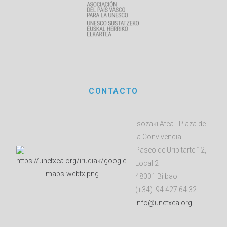
CONTACTO
Isozaki Atea - Plaza de
la Convivencia
Paseo de Uribitarte 12,
Local 2
48001 Bilbao
(+34) 94 427 64 32 |
info@unetxea.org