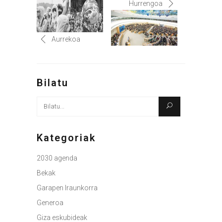
Hurrengoa
Aurrekoa
Bilatu
Bilatu
honen
arabera:
Kategoriak
2030 agenda
Bekak
Garapen Iraunkorra
Generoa
Giza eskubideak