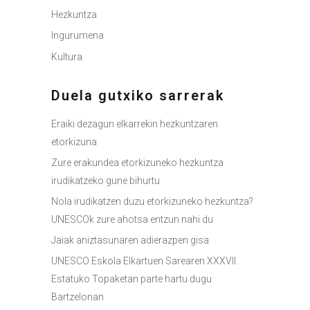
Hezkuntza
Ingurumena
Kultura
Duela gutxiko sarrerak
Eraiki dezagun elkarrekin hezkuntzaren
etorkizuna
Zure erakundea etorkizuneko hezkuntza
irudikatzeko gune bihurtu
Nola irudikatzen duzu etorkizuneko hezkuntza?
UNESCOk zure ahotsa entzun nahi du
Jaiak aniztasunaren adierazpen gisa
UNESCO Eskola Elkartuen Sarearen XXXVII.
Estatuko Topaketan parte hartu dugu
Bartzelonan