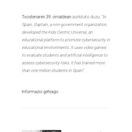
Txostenaren 39. orrialdean
aurkituko duzu:
“In
Spain, Gaptain, a non-government organization,
developed the Kids Centric Universe, an
educational platform to promote cybersecurity in
educational environments.
It uses video games
to evaluate students and artificial intelligence to
assess cybersecurity risks. It has trained more
than one million students in Spain”.
Informazio gehiago