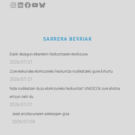
Instagram
LinkedIn
Facebook
YouTube
Bluesky
SARRERA BERRIAK
Eraiki dezagun elkarrekin hezkuntzaren etorkizuna
2026/07/21
Zure erakundea etorkizuneko hezkuntza irudikatzeko gune bihurtu
2026/07/21
Nola irudikatzen duzu etorkizuneko hezkuntza? UNESCOk zure ahotsa
entzun nahi du
2026/07/21
Jaiak aniztasunaren adierazpen gisa
2026/07/09