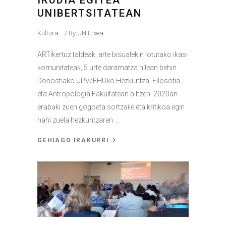
IRUDIA EGITEA
UNIBERTSITATEAN
Kultura
By
UN Etxea
ARTikertuz taldeak, arte bisualekin lotutako ikas-
komunitateak, 5 urte daramatza hilean behin
Donostiako UPV/EHUko Hezkuntza, Filosofia
eta Antropologia Fakultatean biltzen. 2020an
erabaki zuen gogoeta sortzaile eta kritikoa egin
nahi zuela hezkuntzaren
GEHIAGO IRAKURRI