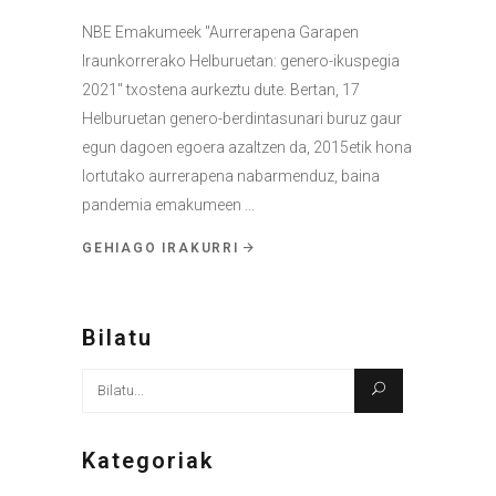
NBE Emakumeek "Aurrerapena Garapen
Iraunkorrerako Helburuetan: genero-ikuspegia
2021" txostena aurkeztu dute. Bertan, 17
Helburuetan genero-berdintasunari buruz gaur
egun dagoen egoera azaltzen da, 2015etik hona
lortutako aurrerapena nabarmenduz, baina
pandemia emakumeen
GEHIAGO IRAKURRI
Bilatu
Bilatu
honen
arabera:
Kategoriak