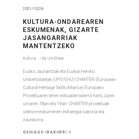
2021/10/26
KULTURA-ONDAREAREN
ESKUMENAK, GIZARTE
JASANGARRIAK
MANTENTZEKO
Kultura
By
UN Etxea
Eusko Jaurlaritzak eta Euskal Herriko
Unibertsitateak (UPV/EHU) CHARTER (European
Cultural Heritage Skills Alliance) Europako
Proiektuaren lehen eskualde-tailerra hartu zuten
urriaren 18an eta 19an. CHARTER proiektuak
sektore-eskumenen estrategia sakona eta
iraunkorra
GEHIAGO IRAKURRI