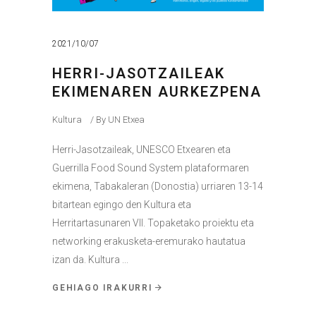
2021/10/07
HERRI-JASOTZAILEAK
EKIMENAREN AURKEZPENA
Kultura
By
UN Etxea
Herri-Jasotzaileak, UNESCO Etxearen eta
Guerrilla Food Sound System plataformaren
ekimena, Tabakaleran (Donostia) urriaren 13-14
bitartean egingo den Kultura eta
Herritartasunaren VII. Topaketako proiektu eta
networking erakusketa-eremurako hautatua
izan da. Kultura
GEHIAGO IRAKURRI