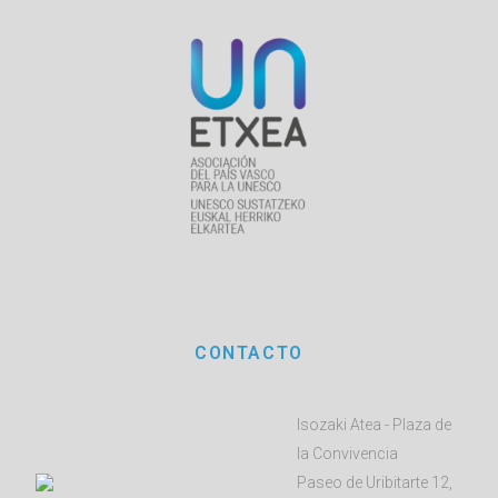
CONTACTO
Isozaki Atea - Plaza de
la Convivencia
Paseo de Uribitarte 12,