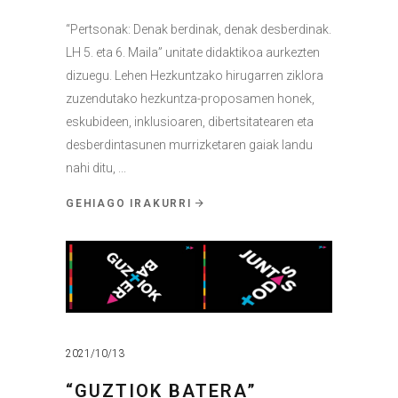
“Pertsonak: Denak berdinak, denak desberdinak.
LH 5. eta 6. Maila” unitate didaktikoa aurkezten
dizuegu. Lehen Hezkuntzako hirugarren ziklora
zuzendutako hezkuntza-proposamen honek,
eskubideen, inklusioaren, dibertsitatearen eta
desberdintasunen murrizketaren gaiak landu
nahi ditu,
GEHIAGO IRAKURRI
2021/10/13
“GUZTIOK BATERA”