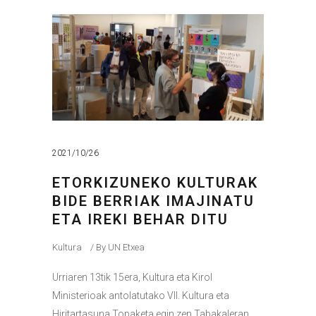
2021/10/26
ETORKIZUNEKO KULTURAK
BIDE BERRIAK IMAJINATU
ETA IREKI BEHAR DITU
Kultura
By
UN Etxea
Urriaren 13tik 15era, Kultura eta Kirol
Ministerioak antolatutako VII. Kultura eta
Hiritartasuna Topaketa egin zen Tabakaleran