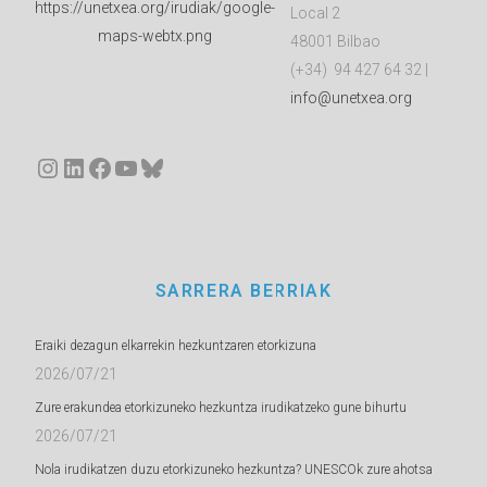
Local 2
48001 Bilbao
(+34) 94 427 64 32 |
info@unetxea.org
Instagram
LinkedIn
Facebook
YouTube
Bluesky
SARRERA BERRIAK
Eraiki dezagun elkarrekin hezkuntzaren etorkizuna
2026/07/21
Zure erakundea etorkizuneko hezkuntza irudikatzeko gune bihurtu
2026/07/21
Nola irudikatzen duzu etorkizuneko hezkuntza? UNESCOk zure ahotsa