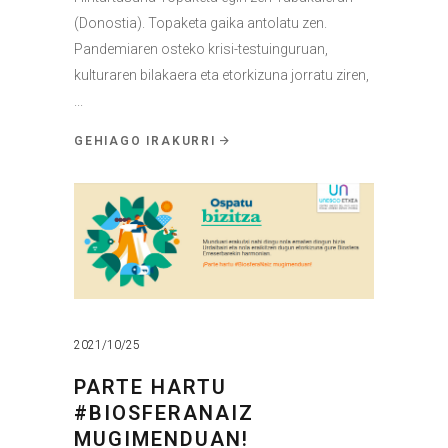
(Donostia). Topaketa gaika antolatu zen.
Pandemiaren osteko krisi-testuinguruan,
kulturaren bilakaera eta etorkizuna jorratu ziren,
GEHIAGO IRAKURRI
2021/10/25
PARTE HARTU
#BIOSFERANAIZ
MUGIMENDUAN!