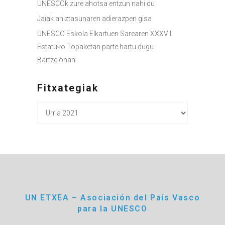
UNESCOk zure ahotsa entzun nahi du
Jaiak aniztasunaren adierazpen gisa
UNESCO Eskola Elkartuen Sarearen XXXVII.
Estatuko Topaketan parte hartu dugu
Bartzelonan
Fitxategiak
Fitxategiak
UN ETXEA – Asociación del País Vasco
para la UNESCO