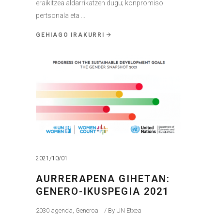
eraikitzea aldarrikatzen dugu; konpromiso
pertsonala eta
GEHIAGO IRAKURRI
2021/10/01
AURRERAPENA GIHETAN:
GENERO-IKUSPEGIA 2021
2030 agenda
,
Generoa
By
UN Etxea