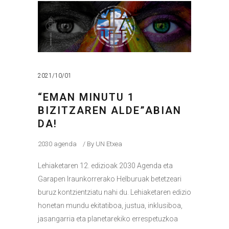
2021/10/01
“EMAN MINUTU 1
BIZITZAREN ALDE”ABIAN
DA!
2030 agenda
By
UN Etxea
Lehiaketaren 12. edizioak 2030 Agenda eta
Garapen Iraunkorrerako Helburuak betetzeari
buruz kontzientziatu nahi du. Lehiaketaren edizio
honetan mundu ekitatiboa, justua, inklusiboa,
jasangarria eta planetarekiko errespetuzkoa