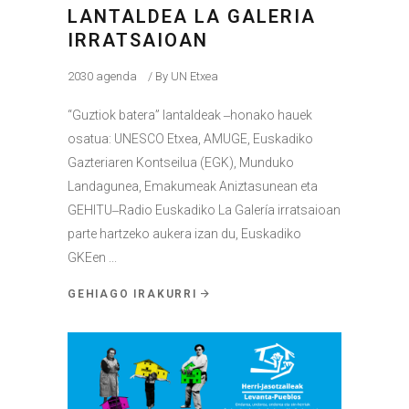
LANTALDEA LA GALERIA
IRRATSAIOAN
2030 agenda
By
UN Etxea
“Guztiok batera” lantaldeak ‒honako hauek
osatua: UNESCO Etxea, AMUGE, Euskadiko
Gazteriaren Kontseilua (EGK), Munduko
Landagunea, Emakumeak Aniztasunean eta
GEHITU‒Radio Euskadiko La Galería irratsaioan
parte hartzeko aukera izan du, Euskadiko
GKEen
GEHIAGO IRAKURRI