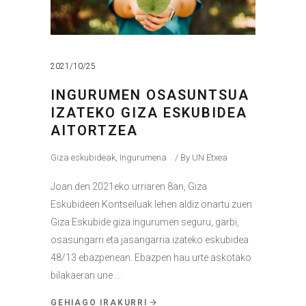
2021/10/25
INGURUMEN OSASUNTSUA
IZATEKO GIZA ESKUBIDEA
AITORTZEA
Giza eskubideak
,
Ingurumena
By
UN Etxea
Joan den 2021eko urriaren 8an, Giza
Eskubideen Kontseiluak lehen aldiz onartu zuen
Giza Eskubide giza ingurumen seguru, garbi,
osasungarri eta jasangarria izateko eskubidea
48/13 ebazpenean. Ebazpen hau urte askotako
bilakaeran une
GEHIAGO IRAKURRI