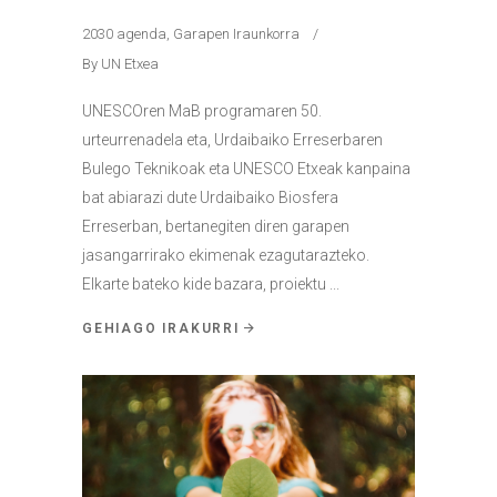
2030 agenda
,
Garapen Iraunkorra
By
UN Etxea
UNESCOren MaB programaren 50.
urteurrenadela eta, Urdaibaiko Erreserbaren
Bulego Teknikoak eta UNESCO Etxeak kanpaina
bat abiarazi dute Urdaibaiko Biosfera
Erreserban, bertanegiten diren garapen
jasangarrirako ekimenak ezagutarazteko.
Elkarte bateko kide bazara, proiektu
GEHIAGO IRAKURRI