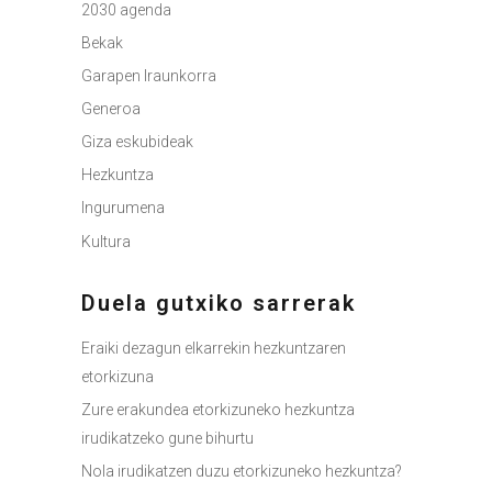
2030 agenda
Bekak
Garapen Iraunkorra
Generoa
Giza eskubideak
Hezkuntza
Ingurumena
Kultura
Duela gutxiko sarrerak
Eraiki dezagun elkarrekin hezkuntzaren
etorkizuna
Zure erakundea etorkizuneko hezkuntza
irudikatzeko gune bihurtu
Nola irudikatzen duzu etorkizuneko hezkuntza?