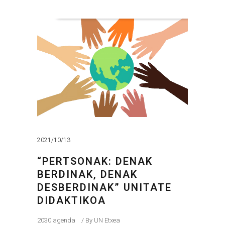
2021/10/13
“PERTSONAK: DENAK
BERDINAK, DENAK
DESBERDINAK” UNITATE
DIDAKTIKOA
2030 agenda
By
UN Etxea